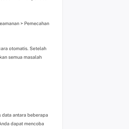
s
e
k
 Keamanan > Pemecahan
a
r
a
n
ra otomatis. Setelah
g
mkan semua masalah
H
a
r
g
a
,
p
e
s data antara beberapa
r
, Anda dapat mencoba
m