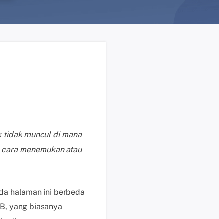
n
?
D
u
k
u
n
g
a
n
t
k tidak muncul di mana
e
a cara menemukan atau
k
n
i
s
ada halaman ini berbeda
K
SB, yang biasanya
l