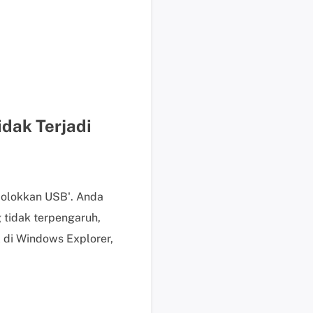
b
a
y
a
r
P
e
r
dak Terjadi
m
i
n
t
colokkan USB'. Anda
a
tidak terpengaruh,
a
 di Windows Explorer,
n
P
r
a
P