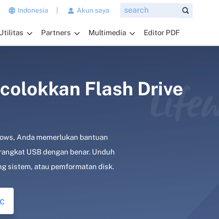
n
Indonesia
|
Akun saya
g
Utilitas
Partners
Multimedia
Editor PDF
i
n
g
i
n
colokkan Flash Drive
a
n
d
a
indows, Anda memerlukan bantuan
t
a
perangkat USB dengan benar. Unduh
n
g sistem, atau pemformatan disk.
y
a
k
c
a