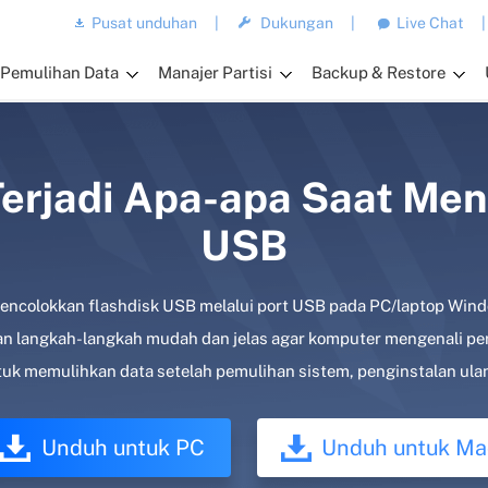
Pusat unduhan
|
Dukungan
|
Live Chat
|
Pemulihan Data
Manajer Partisi
Backup & Restore
erjadi Apa-apa Saat Men
USB
t mencolokkan flashdisk USB melalui port USB pada PC/laptop W
akan langkah-langkah mudah dan jelas agar komputer mengenali 
uk memulihkan data setelah pemulihan sistem, penginstalan ulan
Unduh untuk PC
Unduh untuk Ma