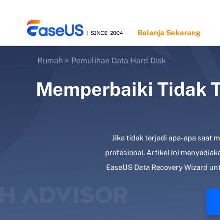
Belanja Sekarang
Rumah
>
Pemulihan Data Hard Disk
Memperbaiki Tidak T
EaseUS
Jika tidak terjadi apa-apa saa
profesional. Artikel ini menyedi
EaseUS Data Recovery Wizard unt