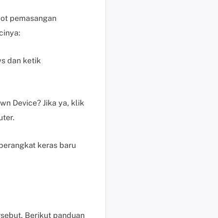
e
pot pemasangan
n
j
cinya:
u
a
s dan ketik
l
a
n
M
n Device? Jika ya, klik
e
ter.
m
u
perangkat keras baru
l
a
i
c
h
a
sebut. Berikut panduan
t