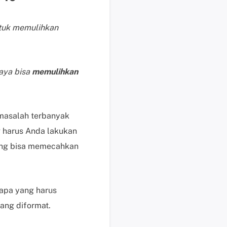
i
k
ntuk memulihkan
d
i
s
i
saya bisa
memulihkan
n
i
B
 masalah terbanyak
a
n
 harus Anda lakukan
t
yang bisa memecahkan
u
a
n
t
apa yang harus
e
yang diformat.
k
n