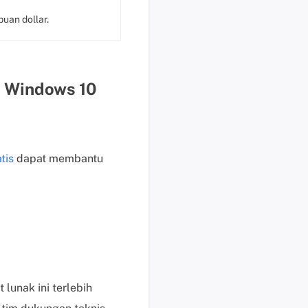
s
uan dollar.
e
k
a
r
i Windows 10
a
n
g
H
tis
dapat membantu
a
r
g
a
,
p
e
r
lunak ini terlebih
m