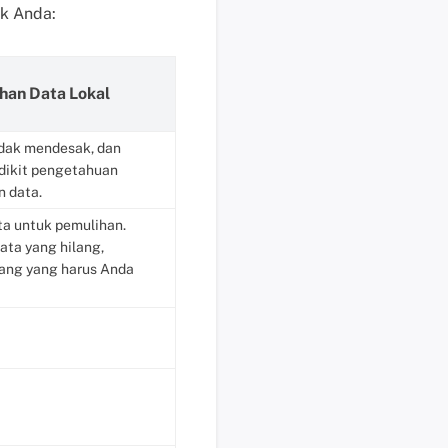
uk Anda:
e
n
j
u
han Data Lokal
a
l
dak mendesak, dan
a
dikit pengetahuan
n
n data.
M
ta untuk pemulihan.
e
ta yang hilang,
m
ang yang harus Anda
u
l
a
i
c
h
a
t