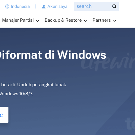
n
Indonesia
|
Akun saya
g
Manajer Partisi
Backup & Restore
Partners
i
n
g
i
n
Diformat di Windows
a
n
d
a
g berarti. Unduh perangkat lunak
t
a
 Windows 10/8/7.
n
y
c
a
k
a