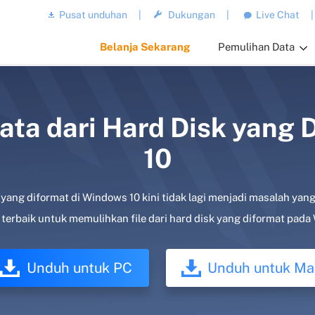
Pusat unduhan
|
Dukungan
|
Live Chat
|
Belanja Sekarang
Pemulihan Data
ta dari Hard Disk yang 
10
yang diformat di Windows 10 kini tidak lagi menjadi masalah yan
terbaik untuk memulihkan file dari hard disk yang diformat pada
Unduh untuk PC
Unduh untuk Ma