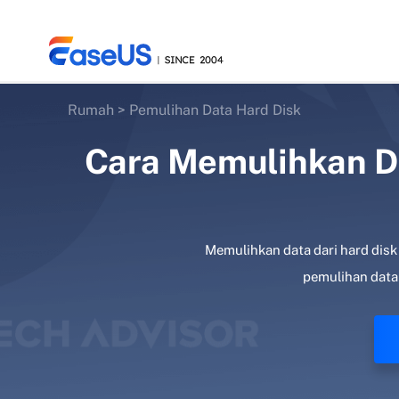
Rumah
>
Pemulihan Data Hard Disk
Cara Memulihkan Da
EaseUS
Memulihkan data dari hard disk 
pemulihan data 