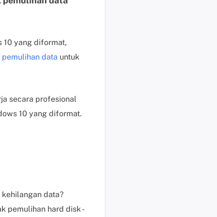
k pemulihan data
b
a
y
a
 10 yang diformat,
r
 pemulihan data
untuk
P
e
r
m
a secara profesional
i
dows 10 yang diformat.
n
t
a
a
n
P
r
 kehilangan data?
a
k pemulihan hard disk -
P