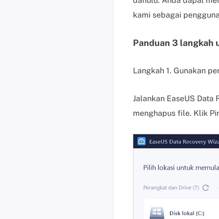
dahulu. Anda dapat me
kami sebagai pengguna
Panduan 3 langkah u
Langkah 1. Gunakan pe
Jalankan EaseUS Data R
menghapus file. Klik Pi