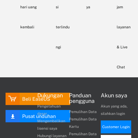
hari uang
si
ya
jam
kembali
terlindu
layanan
ngi
& Live
Chat
Dukungan
Panduan
Akun saya
Beli EaseUS
pengguna
Pengetahuan
Akun yang ada,
Pemulihan Data
dasar
silahkan login
Pusat unduhan
Pemulihan Data
Mengembalikan
Kartu
Customer Login
lisensi saya
Pemulihan Data
Hubungi layanan