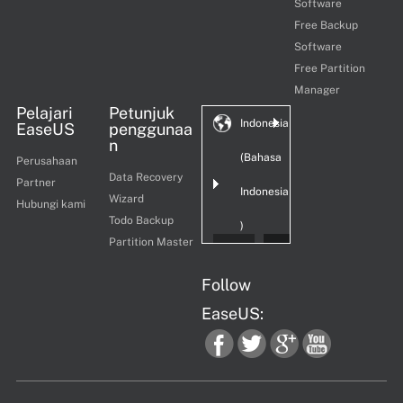
Software
Free Backup
Software
Free Partition
Manager
Pelajari
Petunjuk
Indonesia
EaseUS
penggunaa
n
(Bahasa
Perusahaan
Data Recovery
Partner
Indonesia
Wizard
Hubungi kami
Todo Backup
)
Partition Master
Follow
EaseUS:
fac
twi
goo
you