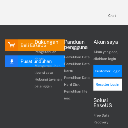
Chat
Dukungan
Panduan
Akun saya
Beli EaseUS
pengguna
Pengetahuan
Akun yang ada,
Pemulihan Data
dasar
silahkan login
Pusat unduhan
Pemulihan Data
Mengembalikan
Kartu
Customer Login
lisensi saya
Pemulihan Data
Hubungi layanan
Hard Disk
Reseller Login
pelanggan
Pemulihan file
mac
Solusi
EaseUS
Free Data
Recovery