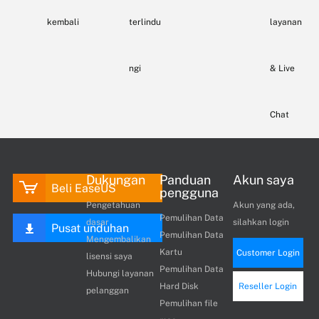
kembali
terlindu
layanan
ngi
& Live
Chat
Dukungan
Panduan
Akun saya
Beli EaseUS
pengguna
Pengetahuan
Akun yang ada,
Pemulihan Data
dasar
silahkan login
Pusat unduhan
Pemulihan Data
Mengembalikan
Kartu
Customer Login
lisensi saya
Pemulihan Data
Hubungi layanan
Hard Disk
Reseller Login
pelanggan
Pemulihan file