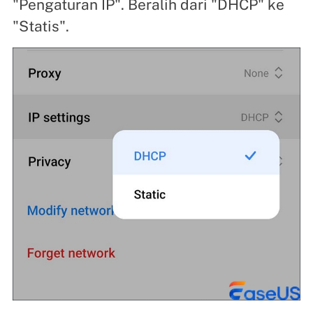
"Pengaturan IP". Beralih dari "DHCP" ke
"Statis".