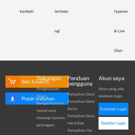
kembali
terlindu
layanan
ngi
& Live
Chat
Dukungan
Panduan
Akun saya
Beli EaseUS
pengguna
Pengetahuan
Akun yang ada,
Pemulihan Data
dasar
silahkan login
Pusat unduhan
Pemulihan Data
Mengembalikan
Kartu
Customer Login
lisensi saya
Pemulihan Data
Hubungi layanan
Hard Disk
Reseller Login
pelanggan
Pemulihan file