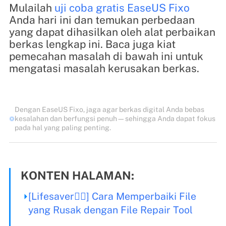
Mulailah
uji coba gratis EaseUS Fixo
Anda hari ini dan temukan perbedaan
yang dapat dihasilkan oleh alat perbaikan
berkas lengkap ini. Baca juga kiat
pemecahan masalah di bawah ini untuk
mengatasi masalah kerusakan berkas.
Dengan EaseUS Fixo, jaga agar berkas digital Anda bebas
kesalahan dan berfungsi penuh—sehingga Anda dapat fokus
pada hal yang paling penting.
KONTEN HALAMAN:
[Lifesaver🦸‍♀️] Cara Memperbaiki File
yang Rusak dengan File Repair Tool