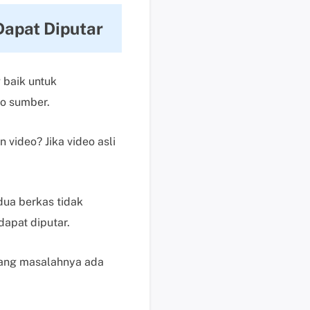
i
Dapat Diputar
s
u
n
 baik untuk
t
u
o sumber.
k
p
video? Jika video asli
e
n
g
g
dua berkas tidak
u
apat diputar.
n
a
dang masalahnya ada
b
e
r