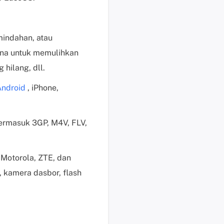
e
n
j
mindahan, atau
u
guna untuk memulihkan
a
l
 hilang, dll.
a
Android
, iPhone,
n
M
e
ermasuk 3GP, M4V, FLV,
m
u
l
Motorola, ZTE, dan
a
, kamera dasbor, flash
i
c
h
a
t