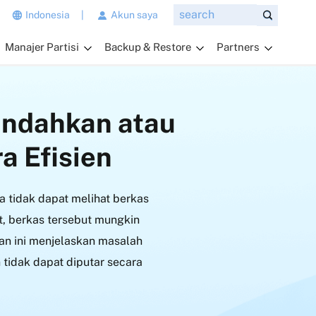
n
Indonesia
|
Akun saya
g
Manajer Partisi
Backup & Restore
Partners
i
n
g
i
indahkan atau
n
a
a Efisien
n
d
a
 tidak dapat melihat berkas
t
a
, berkas tersebut mungkin
n
uan ini menjelaskan masalah
y
 tidak dapat diputar secara
a
k
a