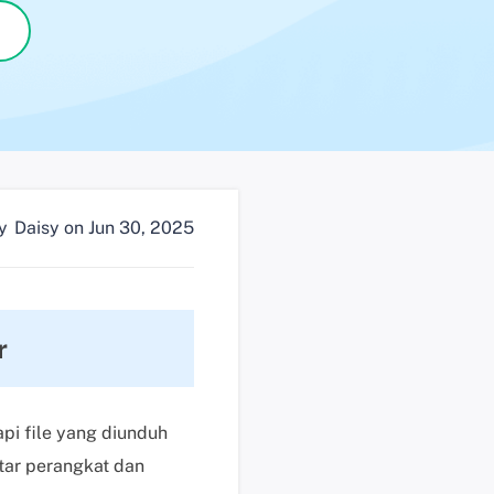
n
?
D
u
k
u
n
g
by
Daisy
on Jun 30, 2025
a
n
t
e
r
k
n
i
s
pi file yang diunduh
K
ntar perangkat dan
l