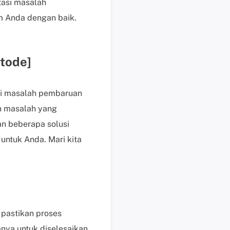
tasi masalah
b
a
 Anda dengan baik.
y
a
r
tode]
P
e
r
si masalah pembaruan
m
an masalah yang
i
an beberapa solusi
n
t
untuk Anda. Mari kita
a
a
n
P
r
a
pastikan proses
P
nya untuk diselesaikan,