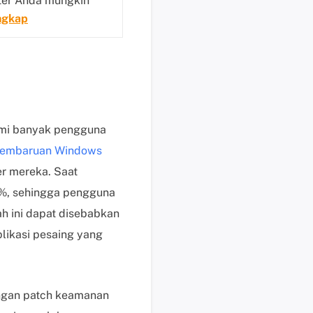
ter Anda mungkin
i
ngkap
s
u
n
t
u
k
mi banyak pengguna
p
e
pembaruan Windows
n
r mereka. Saat
g
0%, sehingga pengguna
g
h ini dapat disebabkan
u
n
plikasi pesaing yang
a
b
e
engan patch keamanan
r