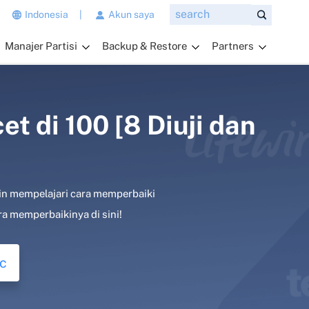
n
Indonesia
|
Akun saya
g
Manajer Partisi
Backup & Restore
Partners
i
n
g
i
n
 di 100 [8 Diuji dan
a
n
d
a
n mempelajari cara memperbaiki
t
a
ra memperbaikinya di sini!
n
y
c
a
k
a