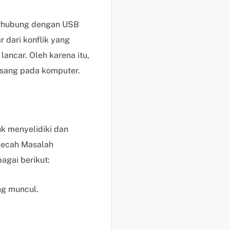
s
e
terhubung dengan USB
k
 dari konflik yang
a
lancar. Oleh karena itu,
r
sang pada komputer.
a
n
g
H
a
uk menyelidiki dan
r
mecah Masalah
g
a
gai berikut:
,
p
ng muncul.
e
r
m