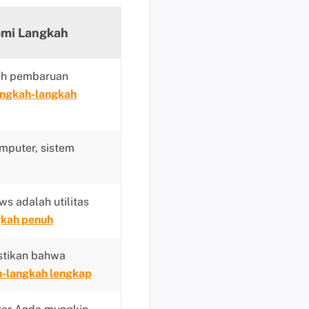
i
k
mi Langkah
d
i
s
ah pembaruan
i
ngkah-langkah
n
i
B
mputer, sistem
a
n
t
 adalah utilitas
u
kah penuh
a
n
tikan bahwa
t
-langkah lengkap
e
k
n