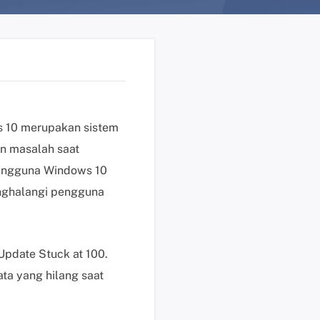
n
?
D
u
k
u
n
s 10 merupakan sistem
g
an masalah saat
a
pengguna Windows 10
n
nghalangi pengguna
t
e
k
n
Update Stuck at 100.
i
a yang hilang saat
s
K
l