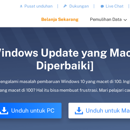
Pusat unduhan
|
Dukungan
|
Live Chat
|
Belanja Sekarang
Pemulihan Data
ndows Update yang Macet
Diperbaiki]
ngalami masalah pembaruan Windows 10 yang macet di 100. Ingi
 macet di 100? Hal itu bisa membuat frustrasi. Mari pelajari ca
Unduh untuk PC
Unduh untuk Ma