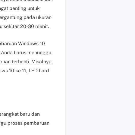
e
gat penting untuk
n
ergantung pada ukuran
j
u
sekitar 20-30 menit.
a
l
embaruan Windows 10
a
an Anda harus menunggu
n
ruan terhenti. Misalnya,
M
e
s 10 ke 11, LED hard
m
u
l
a
i
c
erangkat baru dan
h
ggu proses pembaruan
a
t