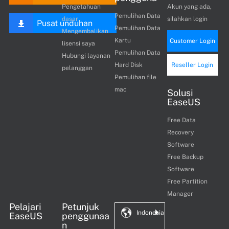
Pengetahuan
Akun yang ada,
Pemulihan Data
dasar
silahkan login
Pusat unduhan
Pemulihan Data
Mengembalikan
Kartu
Customer Login
lisensi saya
Pemulihan Data
Hubungi layanan
Hard Disk
Reseller Login
pelanggan
Pemulihan file
mac
Solusi
EaseUS
Free Data
Recovery
Software
Free Backup
Software
Free Partition
Manager
Pelajari
Petunjuk
Indonesia
EaseUS
penggunaa
n