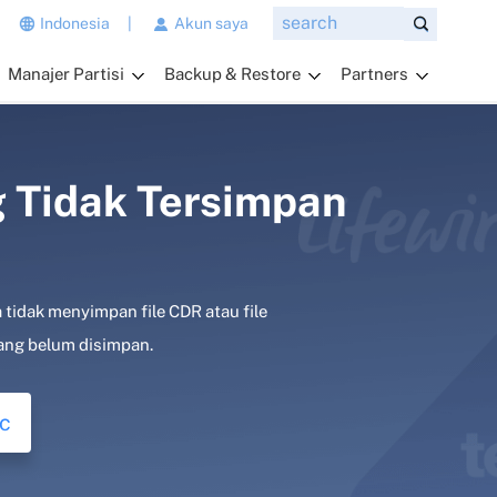
n
Indonesia
|
Akun saya
g
Manajer Partisi
Backup & Restore
Partners
i
n
g
i
n
g Tidak Tersimpan
a
n
d
a
 tidak menyimpan file CDR atau file
t
a
yang belum disimpan.
n
y
c
a
k
a