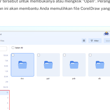
er tersebut untuk membukanya atau mengklik "Open". Peran
pan ini akan membantu Anda memulihkan file CorelDraw yan