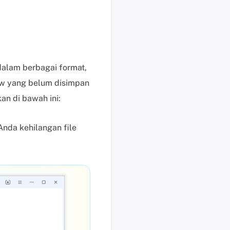
i
s
u
n
t
dalam berbagai format,
u
raw yang belum disimpan
k
p
n di bawah ini:
e
n
Anda kehilangan file
g
g
u
n
a
b
e
r