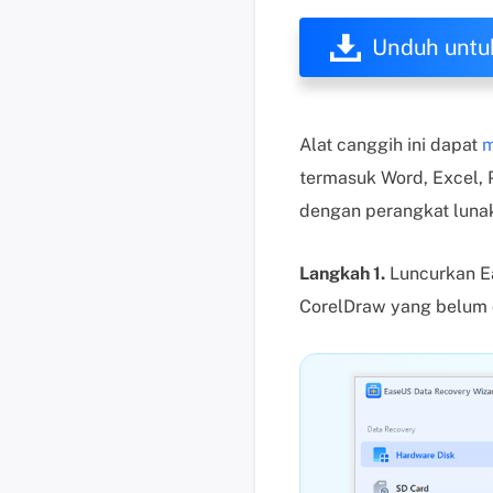
Unduh untu
Alat canggih ini dapat
m
termasuk Word, Excel, 
dengan perangkat lunak
Langkah 1.
Luncurkan Ea
CorelDraw yang belum di