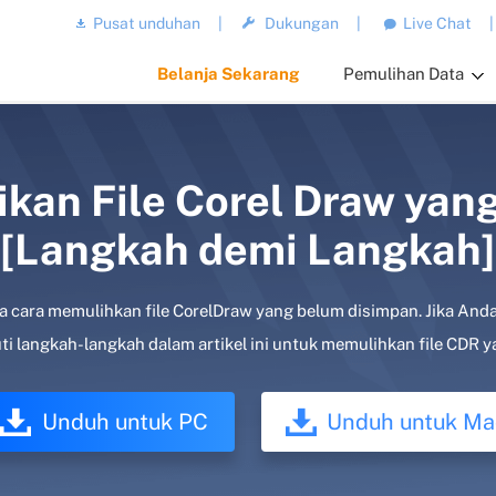
Pusat unduhan
|
Dukungan
|
Live Chat
|
Belanja Sekarang
Pemulihan Data
an File Corel Draw yan
[Langkah demi Langkah]
a cara memulihkan file CorelDraw yang belum disimpan. Jika Anda
ti langkah-langkah dalam artikel ini untuk memulihkan file CDR 
Unduh untuk PC
Unduh untuk Ma