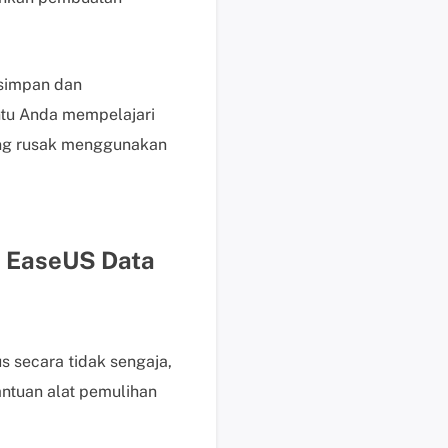
i
k
d
isimpan dan
i
s
tu Anda mempelajari
i
ng rusak menggunakan
n
i
B
a
n
n EaseUS Data
t
u
a
n
s secara tidak sengaja,
t
antuan alat pemulihan
e
k
n