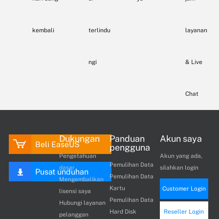
kembali
terlindu
layanan
ngi
& Live
Chat
Dukungan
Panduan
Akun saya
Beli EaseUS
pengguna
Pengetahuan
Akun yang ada,
Pemulihan Data
dasar
silahkan login
Pusat unduhan
Pemulihan Data
Mengembalikan
Kartu
Customer Login
lisensi saya
Pemulihan Data
Hubungi layanan
Hard Disk
Reseller Login
pelanggan