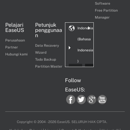
Software
Free Partition
Manager
Pelajari
Petunjuk
Indonesia
EaseUS
penggunaa
n
(Bahasa
Perusahaan
Data Recovery
Partner
Indonesia
Wizard
Hubungi kami
Todo Backup
)
Partition Master
Follow
EaseUS:
fac
twi
goo
you
Copyright ©
2004 - 2026
EaseUS. SELURUH HAK CIPTA.