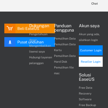
Chat
Dukungan
Panduan
Akun saya
Beli EaseUS
pengguna
Pengetahuan
Akun yang ada,
Pemulihan Data
dasar
silahkan login
Pusat unduhan
Pemulihan Data
Mengembalikan
Kartu
Customer Login
lisensi saya
Pemulihan Data
Hubungi layanan
Hard Disk
Reseller Login
pelanggan
Pemulihan file
mac
Solusi
EaseUS
Free Data
Recovery
Software
Free Backup