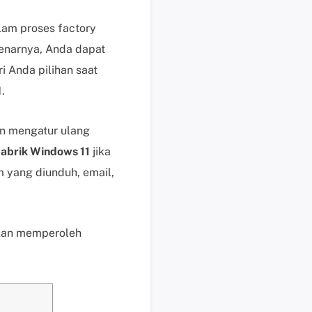
i
k
lam proses factory
d
enarnya, Anda dapat
i
 Anda pilihan saat
s
.
i
n
i
an mengatur ulang
B
pabrik Windows 11
jika
a
m yang diunduh, email,
n
t
u
a
akan memperoleh
n
t
e
k
n