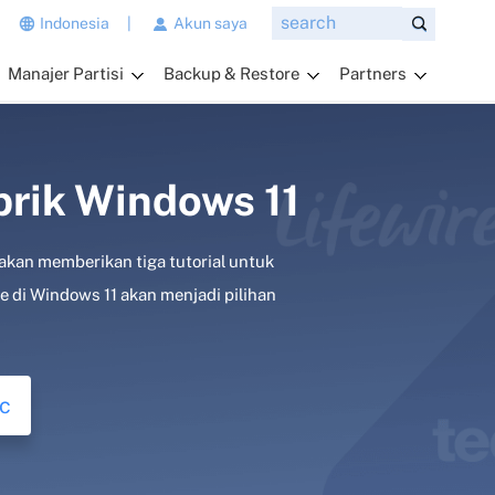
n
Indonesia
|
Akun saya
g
Manajer Partisi
Backup & Restore
Partners
i
n
g
i
n
brik Windows 11
a
n
 akan memberikan tiga tutorial untuk
d
a
di Windows 11 akan menjadi pilihan
t
a
n
y
c
a
k
a