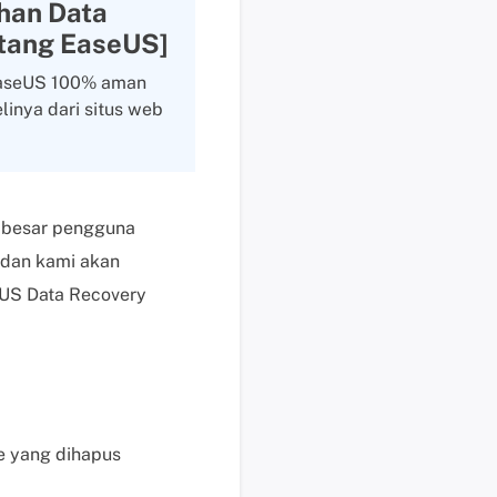
han Data
s
tang EaseUS]
e
k
EaseUS 100% aman
a
nya dari situs web
r
a
n
g
n besar pengguna
H
 dan kami akan
a
r
eUS Data Recovery
g
a
,
p
e
r
le yang dihapus
m