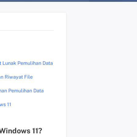
n
?
D
u
k
u
n
g
t Lunak Pemulihan Data
a
n
n Riwayat File
t
e
nan Pemulihan Data
k
ws 11
n
i
s
K
Windows 11?
l