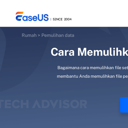
Rumah
>
Pemulihan data
Cara Memulihka
EaseUS
Bagaimana cara memulihkan file sete
membantu Anda memulihkan file pen