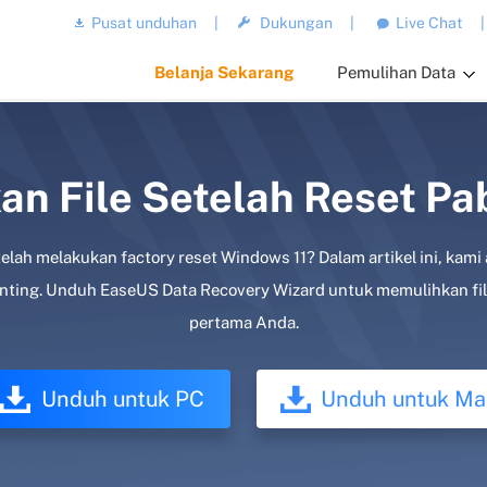
Pusat unduhan
|
Dukungan
|
Live Chat
|
Belanja Sekarang
Pemulihan Data
n File Setelah Reset Pa
lah melakukan factory reset Windows 11? Dalam artikel ini, kami
ting. Unduh EaseUS Data Recovery Wizard untuk memulihkan file 
pertama Anda.
Unduh untuk PC
Unduh untuk Ma