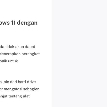
b
a
y
a
ows 11 dengan
r
P
e
r
da tidak akan dapat
m
i
 Menerapkan perangkat
n
baik untuk
t
a
a
n
lain dari hard drive
P
at mengatasi sebagian
r
njut tentang alat
a
P