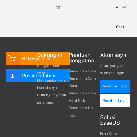
ngi
& Live
Chat
Dukungan
Panduan
Akun saya
Beli EaseUS
pengguna
Pengetahuan
Akun yang ada,
Pemulihan Data
dasar
silahkan login
Pusat unduhan
Pemulihan Data
Mengembalikan
Kartu
Customer Login
lisensi saya
Pemulihan Data
Hubungi layanan
Hard Disk
Reseller Login
pelanggan
Pemulihan file
mac
Solusi
EaseUS
Free Data