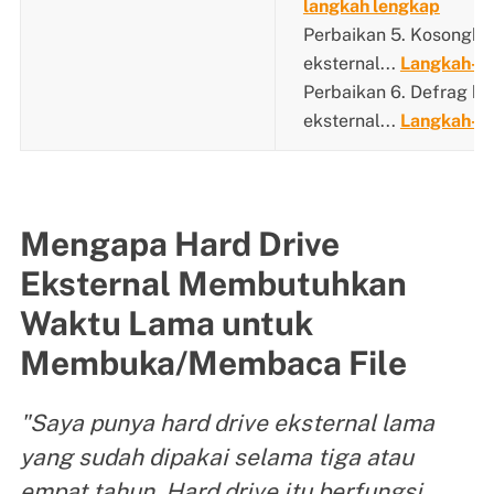
langkah lengkap
Perbaikan 5. Kosongka
eksternal...
Langkah-la
Perbaikan 6. Defrag ha
eksternal...
Langkah-la
Mengapa Hard Drive
Eksternal Membutuhkan
Waktu Lama untuk
Membuka/Membaca File
"Saya punya hard drive eksternal lama
yang sudah dipakai selama tiga atau
empat tahun. Hard drive itu berfungsi