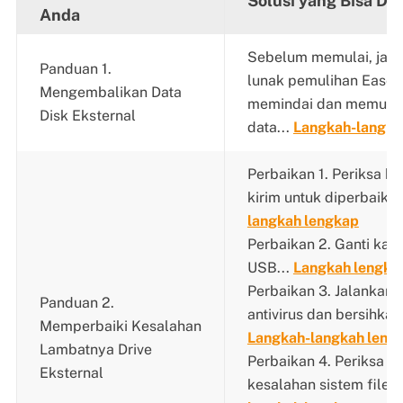
Solusi yang Bisa Di
Anda
Sebelum memulai, jala
Panduan 1.
lunak pemulihan EaseU
Mengembalikan Data
memindai dan memuli
Disk Eksternal
data...
Langkah-langka
Perbaikan 1. Periksa ke
kirim untuk diperbaiki..
langkah lengkap
Perbaikan 2. Ganti kabe
USB...
Langkah lengka
Perbaikan 3. Jalankan 
Panduan 2.
antivirus dan bersihkan 
Memperbaiki Kesalahan
Langkah-langkah leng
Lambatnya Drive
Perbaikan 4. Periksa d
Eksternal
kesalahan sistem file..