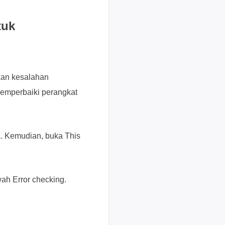
s
e
tuk
k
a
r
a
an kesalahan
n
emperbaiki perangkat
g
H
a
r
. Kemudian, buka This
g
a
,
wah Error checking.
p
e
r
m