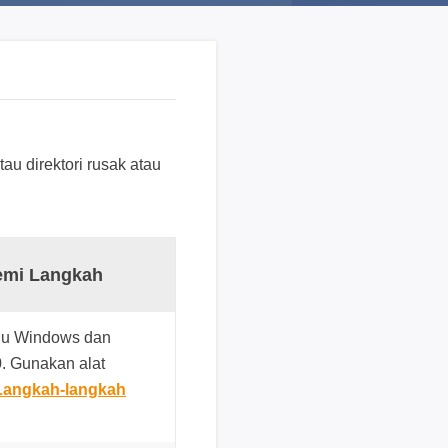
n
?
D
u
k
u
u direktori rusak atau
n
g
a
n
t
emi Langkah
e
k
gu Windows dan
n
. Gunakan alat
i
Langkah-langkah
s
K
l