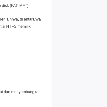
e
e disk (FAT, MFT).
n
j
ler lainnya, di antaranya
u
a
rtisi NTFS memiliki
l
a
n
M
e
m
u
l
a
i
c
abut dan menyambungkan
h
a
t