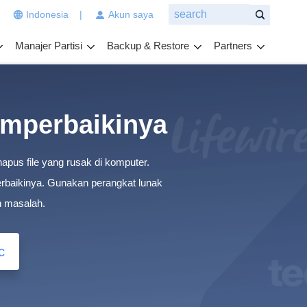
|
Indonesia
|
Akun saya
n
g
Manajer Partisi
Backup & Restore
Partners
i
n
g
i
n
emperbaikinya
a
n
hapus file yang rusak di komputer.
d
a
erbaikinya. Gunakan perangkat lunak
t
n masalah.
a
n
y
c
a
k
a