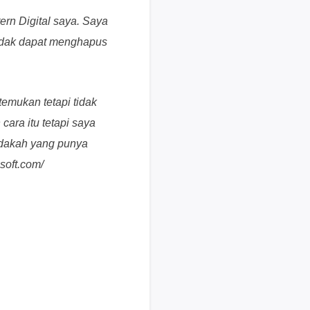
i
ern Digital saya. Saya
s
idak dapat menghapus
u
n
t
u
emukan tetapi tidak
k
ara itu tetapi saya
p
Adakah yang punya
e
soft.com/
n
g
g
u
n
a
b
e
r