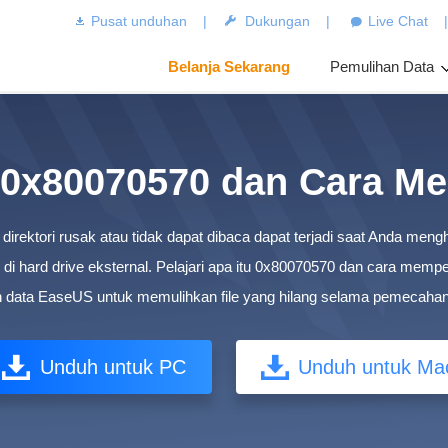
Pusat unduhan
|
Dukungan
|
Live Chat
Belanja Sekarang
Pemulihan Data
r 0x80070570 dan Cara M
irektori rusak atau tidak dapat dibaca dapat terjadi saat Anda meng
i hard drive eksternal. Pelajari apa itu 0x80070570 dan cara memp
 data EaseUS untuk memulihkan file yang hilang selama pemecaha
Unduh untuk PC
Unduh untuk Ma