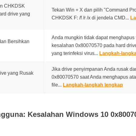
kan CHKDSK
Tekan Win + X dan pilih "Command Pro
ard drive yang
CHKDSK F: /f /r /x di jendela CMD...
La
Anda mungkin tidak dapat menghapus 
dan Bersihkan
kesalahan 0x80070570 pada hard driv
yang terinfeksi virus...
Langkah-langka
Jika drive penyimpanan Anda rusak da
rive yang Rusak
0x80070570 saat Anda menghapus at
file...
Langkah-langkah lengkap
ngguna: Kesalahan Windows 10 0x8007