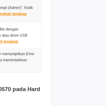
i
mpt (Admin)". Ketik
k
ngkah lengkap
d
i
s
file dengan
i
e atau drive USB
n
h lengkap
i
B
n menampilkan Error
a
au memindahkan
n
t
u
a
n
0570 pada Hard
t
e
k
n