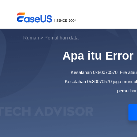
Rumah
>
Pemulihan data
Apa itu Erro
EaseUS
Kesalahan 0x80070570: File atau d
Kesalahan 0x80070570 juga muncul d
pemulihan