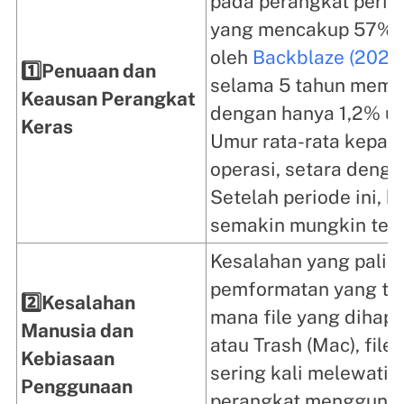
pada perangkat perife
yang mencakup 57% ka
oleh
Backblaze (2024
1️⃣Penuaan dan
selama 5 tahun memil
Keausan Perangkat
dengan hanya 1,2% un
Keras
Umur rata-rata kepala
operasi, setara deng
Setelah periode ini, 
semakin mungkin terj
Kesalahan yang pali
pemformatan yang tida
2️⃣Kesalahan
mana file yang dihap
Manusia dan
atau Trash (Mac), file
Kebiasaan
sering kali melewati p
Penggunaan
perangkat menggunak