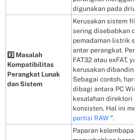
digunakan pada drive
Kerusakan sistem fil
sering disebabkan ole
pemadaman listrik sel
antar perangkat. Per
3️⃣ Masalah
FAT32 atau exFAT, yan
Kompatibilitas
kerusakan dibanding
Perangkat Lunak
Sebagai contoh, hard 
dan Sistem
dibagi antara PC Wi
kesalahan direktori k
konsisten. Hal ini me
partisi RAW
".
Paparan kelembapan 