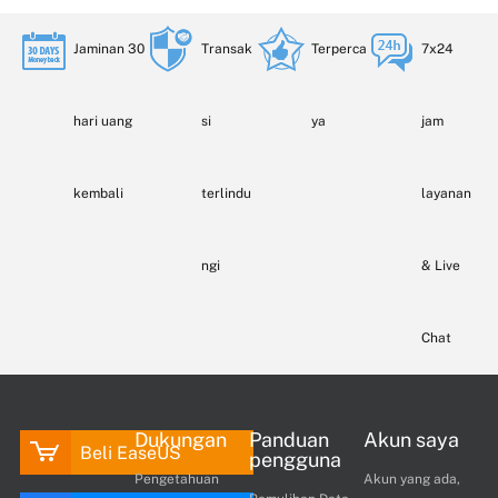
Jaminan 30
Transak
Terperca
7x24
hari uang
si
ya
jam
kembali
terlindu
layanan
ngi
& Live
Chat
Dukungan
Panduan
Akun saya
Beli EaseUS
pengguna
Pengetahuan
Akun yang ada,