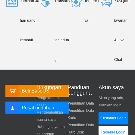
Jaminan 30
Transaks
Terperca
7x24 jam
hari uang
i
ya
layanan
kembali
terlindun
& Live
gi
Chat
Dukungan
Panduan
Akun saya
Beli EaseUS
pengguna
Pengetahuan
Akun yang ada,
Pemulihan Data
dasar
silahkan login
Pusat unduhan
Pemulihan Data
Mengembalikan
Kartu
Customer Login
lisensi saya
Pemulihan Data
Hubungi layanan
Hard Disk
Reseller Login
pelanggan