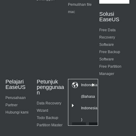
Pemulihan file
mac
Solusi
EaseUS
Free Data
Recovery
Software
Free Backup
Software
Free Partition
Manager
Pelajari
Petunjuk
Indonesia
EaseUS
penggunaa
n
(Bahasa
Perusahaan
Data Recovery
Partner
Indonesia
Wizard
Hubungi kami
Todo Backup
)
Partition Master