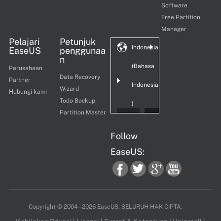
Software
Free Partition
Manager
Pelajari
Petunjuk
Indonesia
EaseUS
penggunaa
n
(Bahasa
Perusahaan
Data Recovery
Partner
Indonesia
Wizard
Hubungi kami
Todo Backup
)
Partition Master
Follow
EaseUS:
fac
twi
goo
you
Copyright ©
2004 - 2026
EaseUS. SELURUH HAK CIPTA.