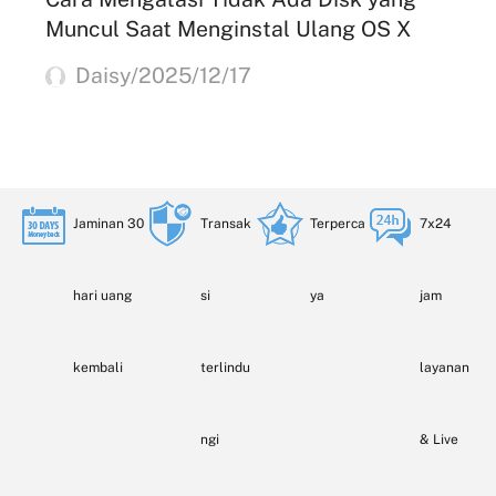
Muncul Saat Menginstal Ulang OS X
Daisy/2025/12/17
Jaminan 30
Transak
Terperca
7x24
hari uang
si
ya
jam
kembali
terlindu
layanan
ngi
& Live