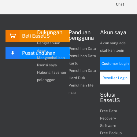
Chat
Dukungan
Panduan
Akun saya
Beli EaseUS
pengguna
Pengetahuan
Akun yang ada,
Pemulihan Data
dasar
silahkan login
Pusat unduhan
Pemulihan Data
Mengembalikan
Kartu
Customer Login
lisensi saya
Pemulihan Data
Hubungi layanan
Hard Disk
Reseller Login
pelanggan
Pemulihan file
mac
Solusi
EaseUS
Free Data
Recovery
Software
Free Backup