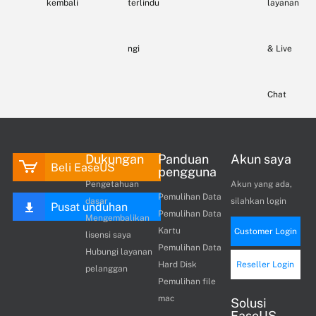
kembali
terlindu
layanan
ngi
& Live
Chat
Dukungan
Panduan
Akun saya
Beli EaseUS
pengguna
Pengetahuan
Akun yang ada,
Pemulihan Data
dasar
silahkan login
Pusat unduhan
Pemulihan Data
Mengembalikan
Kartu
Customer Login
lisensi saya
Pemulihan Data
Hubungi layanan
Hard Disk
Reseller Login
pelanggan
Pemulihan file
mac
Solusi
EaseUS