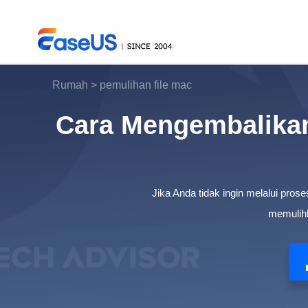
Rumah
>
pemulihan file mac
Cara Mengembalikan
EaseUS
Jika Anda tidak ingin melalui pros
memulihk