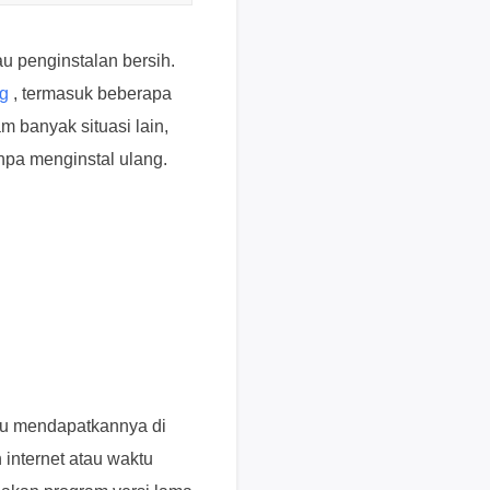
i
k
u penginstalan bersih.
d
ng
, termasuk beberapa
i
s
m banyak situasi lain,
i
npa menginstal ulang.
n
i
B
a
n
t
u
a
n
t
au mendapatkannya di
e
internet atau waktu
k
n