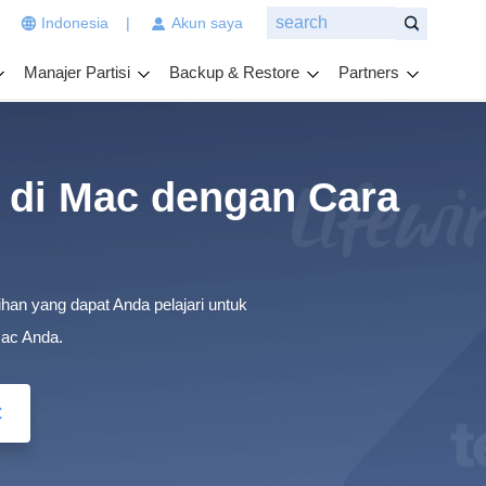
|
Indonesia
|
Akun saya
n
g
Manajer Partisi
Backup & Restore
Partners
i
n
g
i
n
 di Mac dengan Cara
a
n
d
a
ihan yang dapat Anda pelajari untuk
t
a
Mac Anda.
n
y
C
a
k
a