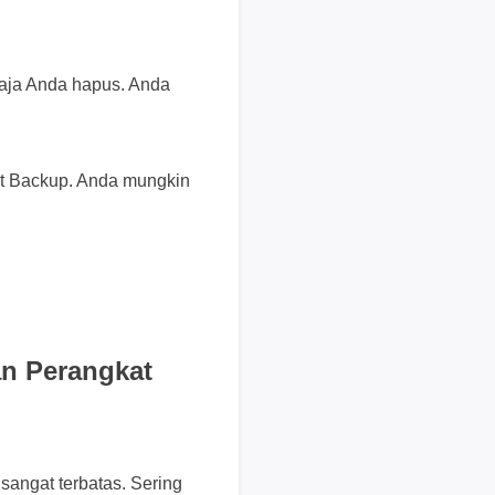
e
n
j
saja Anda hapus. Anda
u
a
l
a
ut Backup. Anda mungkin
n
.
M
e
m
u
l
a
an Perangkat
i
c
h
a
sangat terbatas. Sering
t