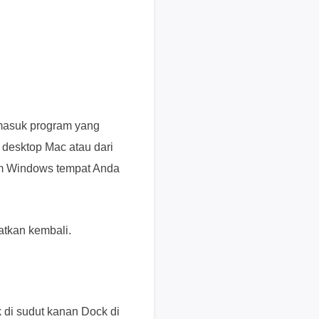
b
a
y
a
r
P
e
r
rmasuk program yang
m
 desktop Mac atau dari
i
form Windows tempat Anda
n
t
a
a
atkan kembali.
n
P
r
a
di sudut kanan Dock di
P