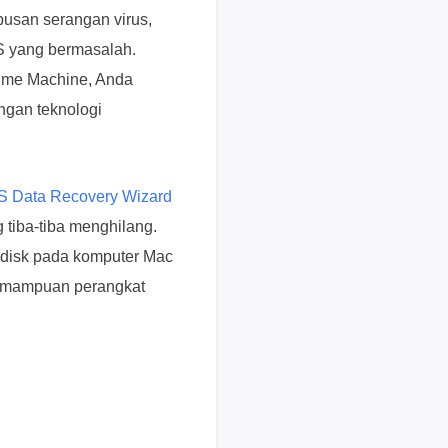
pusan serangan virus,
s
e
S yang bermasalah.
k
Time Machine, Anda
a
gan teknologi
r
a
n
g
 Data Recovery Wizard
H
 tiba-tiba menghilang.
a
t disk pada komputer Mac
r
g
kemampuan perangkat
a
,
p
e
r
m