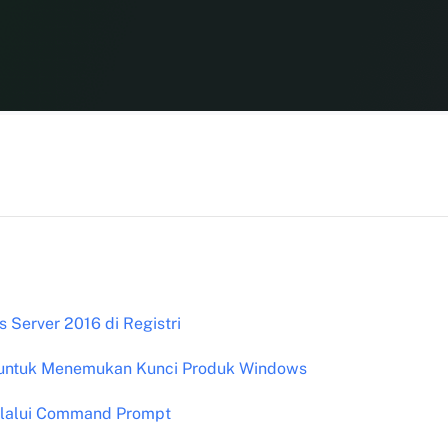
 Server 2016 di Registri
 untuk Menemukan Kunci Produk Windows
elalui Command Prompt