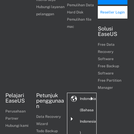
Pemulihan Data
Hubungi layanan
Hard Disk
Reseller Login
pelanggan
Pemulihan file
mac
Solusi
EaseUS
Free Data
Recovery
Software
Free Backup
Software
Free Partition
Manager
Pelajari
Petunjuk
Indonesia
EaseUS
penggunaa
n
(Bahasa
Perusahaan
Data Recovery
Partner
Indonesia
Wizard
Hubungi kami
Todo Backup
)