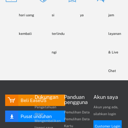
hari uang
si
ya
jam
kembali
terlindu
layanan
ngi
& Live
Chat
Dukungan
Panduan
Akun saya
Beli EaseUS
pengguna
Pengetahuan
Akun yang ada,
Pemulihan Data
dasar
silahkan login
Pusat unduhan
Pemulihan Data
Mengembalikan
Kartu
Customer Login
lisensi saya