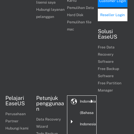
Kartu
Customer Login
lisensi saya
Pemulihan Data
Hubungi layanan
Hard Disk
Reseller Login
pelanggan
Pemulihan file
mac
Solusi
EaseUS
Free Data
Recovery
Software
Free Backup
Software
Free Partition
Manager
Pelajari
Petunjuk
Indonesia
EaseUS
penggunaa
n
(Bahasa
Perusahaan
Data Recovery
Partner
Indonesia
Wizard
Hubungi kami
Todo Backup