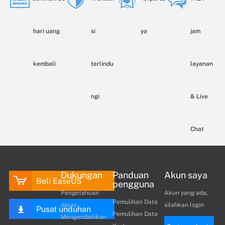
hari uang
si
ya
jam
kembali
terlindu
layanan
ngi
& Live
Chat
Dukungan
Panduan
Akun saya
Beli EaseUS
pengguna
Pengetahuan
Akun yang ada,
Pemulihan Data
dasar
silahkan login
Pusat unduhan
Pemulihan Data
Mengembalikan