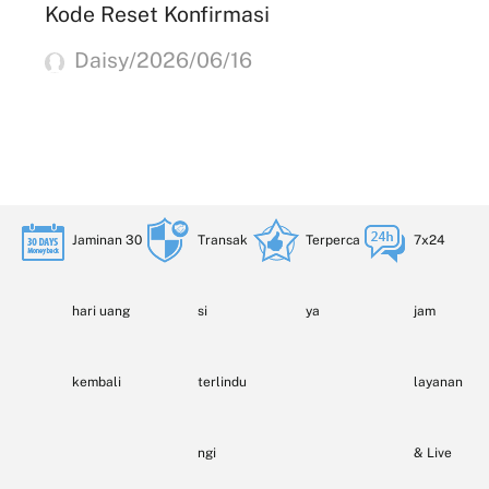
Kode Reset Konfirmasi
Daisy/2026/06/16
Jaminan 30
Transak
Terperca
7x24
hari uang
si
ya
jam
kembali
terlindu
layanan
ngi
& Live