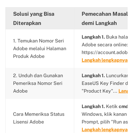
Solusi yang Bisa
Pemecahan Masalah
Diterapkan
demi Langkah
Langkah 1.
Buka halam
1. Temukan Nomor Seri
Adobe secara online:
Adobe melalui Halaman
https://account.adobe.
Produk Adobe
Langkah lengkapnya
2. Unduh dan Gunakan
Langkah 1.
Luncurkan d
Pemeriksa Nomor Seri
EaseUS Key Finder di P
Adobe
"Product Key"...
Langk
Langkah 1.
Ketik
cmd
d
Cara Memeriksa Status
Windows, klik kanan 
Lisensi Adobe
Prompt, pilih "Run as A
Langkah lengkapnya