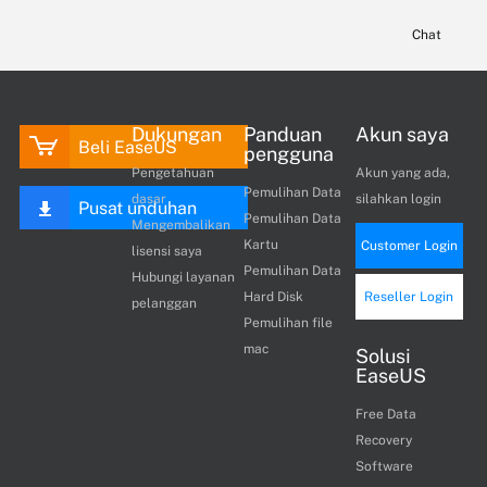
Chat
Dukungan
Panduan
Akun saya
Beli EaseUS
pengguna
Pengetahuan
Akun yang ada,
Pemulihan Data
dasar
silahkan login
Pusat unduhan
Pemulihan Data
Mengembalikan
Kartu
Customer Login
lisensi saya
Pemulihan Data
Hubungi layanan
Hard Disk
Reseller Login
pelanggan
Pemulihan file
mac
Solusi
EaseUS
Free Data
Recovery
Software