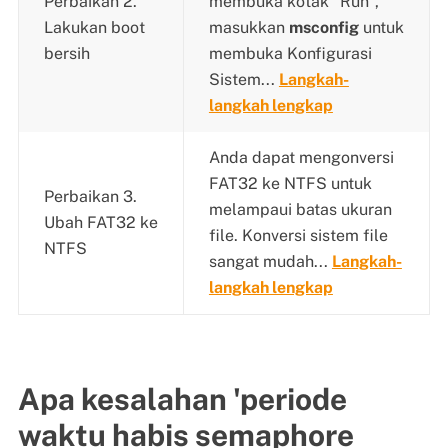
Perbaikan 2.
membuka kotak "Run",
Lakukan boot
masukkan
msconfig
untuk
bersih
membuka Konfigurasi
Sistem...
Langkah-
langkah lengkap
Anda dapat mengonversi
FAT32 ke NTFS untuk
Perbaikan 3.
melampaui batas ukuran
Ubah FAT32 ke
file. Konversi sistem file
NTFS
sangat mudah...
Langkah-
langkah lengkap
Apa kesalahan 'periode
waktu habis semaphore