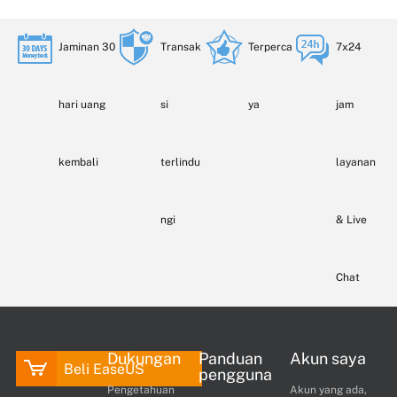
Jaminan 30
Transak
Terperca
7x24
hari uang
si
ya
jam
kembali
terlindu
layanan
ngi
& Live
Chat
Dukungan
Panduan
Akun saya
Beli EaseUS
pengguna
Pengetahuan
Akun yang ada,