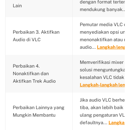
dengan format tertentu,
Lain
mendukung banyak...
Pemutar media VLC di
Perbaikan 3. Aktifkan
menyediakan opsi untu
Audio di VLC
menonaktifkan atau me
audio...
Langkah lengk
Memverifikasi mixer v
Perbaikan 4.
solusi menguntungkan 
Nonaktifkan dan
kesalahan VLC tidak ad
Aktifkan Trek Audio
Langkah-langkah leng
Jika audio VLC berhenti
Perbaikan Lainnya yang
tiba, akan lebih baik u
Mungkin Membantu
ulang pengaturan VLC k
defaultnya...
Langkah-