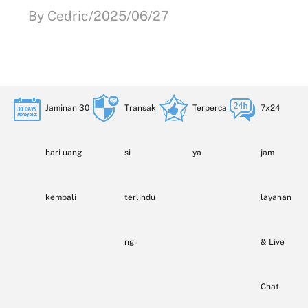
By Cedric/2025/06/27
Jaminan 30
Transak
Terperca
7x24
hari uang
si
ya
jam
kembali
terlindu
layanan
ngi
& Live
Chat