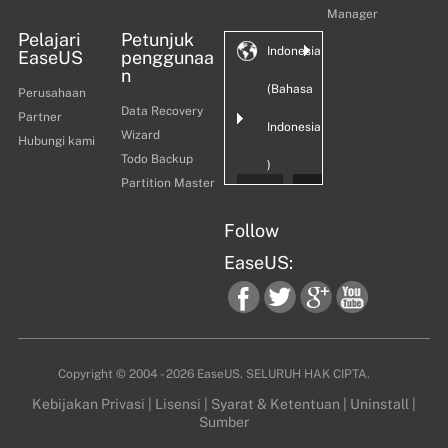
Manager
Pelajari
Petunjuk
Indonesia
EaseUS
penggunaa
n
(Bahasa
Perusahaan
Data Recovery
Partner
Indonesia
Wizard
Hubungi kami
Todo Backup
)
Partition Master
Follow
EaseUS:
fac
twi
goo
you
Copyright ©
2004 - 2026
EaseUS. SELURUH HAK CIPTA.
Kebijakan Privasi
|
Lisensi
|
Syarat & Ketentuan
|
Uninstall
|
Sumber