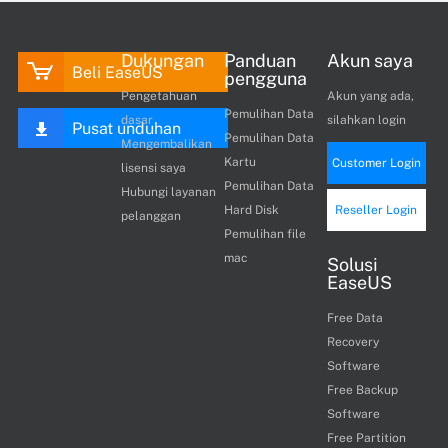
Dukungan
Panduan
Akun saya
Beli EaseUS
pengguna
Pengetahuan
Akun yang ada,
Pemulihan Data
dasar
silahkan login
Pusat unduhan
Pemulihan Data
Mengembalikan
Kartu
Customer Login
lisensi saya
Pemulihan Data
Hubungi layanan
Hard Disk
Reseller Login
pelanggan
Pemulihan file
mac
Solusi
EaseUS
Free Data
Recovery
Software
Free Backup
Software
Free Partition