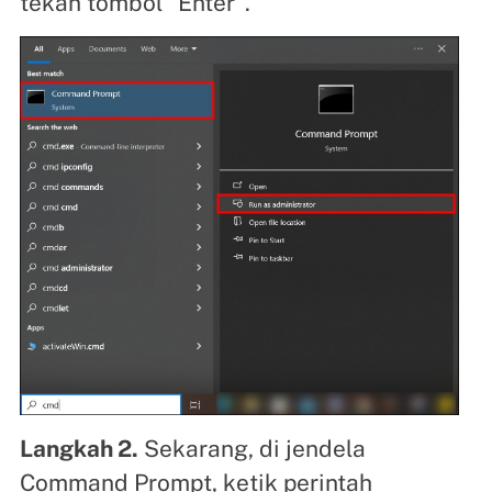
tekan tombol "Enter".
Langkah 2.
Sekarang, di jendela
Command Prompt, ketik perintah