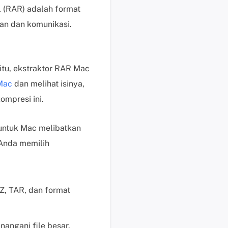
 (RAR) adalah format
i
s
an dan komunikasi.
u
n
t
itu, ekstraktor RAR Mac
u
Mac
dan melihat isinya,
k
p
mpresi ini.
e
n
untuk Mac melibatkan
g
 Anda memilih
g
u
n
a
Z, TAR, dan format
b
e
r
angani file besar.