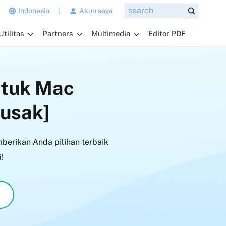
n
Indonesia
|
Akun saya
g
Utilitas
Partners
Multimedia
Editor PDF
i
n
g
i
ntuk Mac
n
a
Rusak]
n
d
a
mberikan Anda pilihan terbaik
t
a
!
n
y
a
k
a