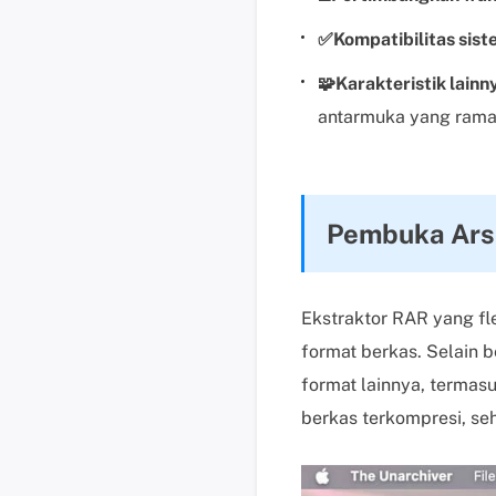
✅Kompatibilitas sist
🧩Karakteristik lainn
antarmuka yang rama
Pembuka Ars
Ekstraktor RAR yang f
format berkas. Selain b
format lainnya, termas
berkas terkompresi, se