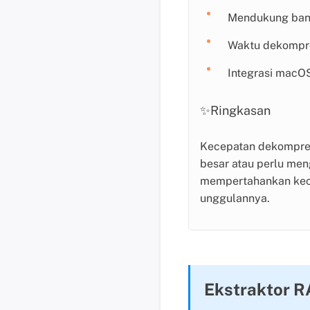
Mendukung banya
Waktu dekompre
Integrasi macO
✨Ringkasan
Kecepatan dekompres
besar atau perlu me
mempertahankan kecep
unggulannya.
Ekstraktor R