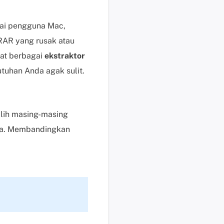
i
k
gai pengguna Mac,
d
RAR yang rusak atau
i
s
pat berbagai
ekstraktor
i
tuhan Anda agak sulit.
n
i
B
lih masing-masing
a
n
nya. Membandingkan
t
u
a
n
t
e
k
n