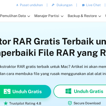
Pusat unduhan
|
Dukungan
|
Live Chat
|
Pemulihan Data
Manajer Partisi
Backup & Restore
tor RAR Gratis Terbaik u
erbaiki File RAR yang 
straktor RAR gratis terbaik untuk Mac? Artikel ini akan me
dan cara membuka file yang rusak menggunakan alat-alat ini
Unduh Gratis
Unduh Gratis


Secure Download
Trustpilot Rating 4.8