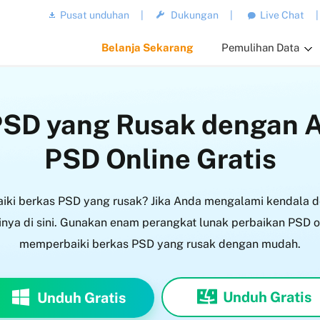
Pusat unduhan
|
Dukungan
|
Live Chat
|
Belanja Sekarang
Pemulihan Data
 PSD yang Rusak dengan 
PSD Online Gratis
ki berkas PSD yang rusak? Jika Anda mengalami kendala de
ya di sini. Gunakan enam perangkat lunak perbaikan PSD onl
memperbaiki berkas PSD yang rusak dengan mudah.
Unduh Gratis
Unduh Gratis