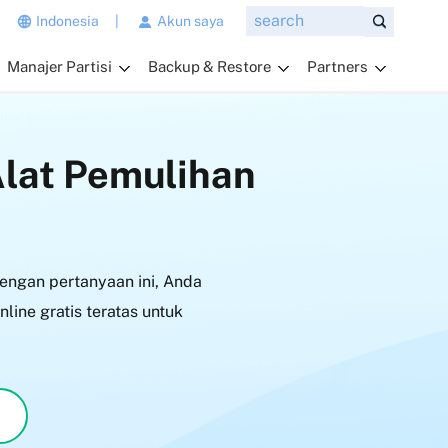
n
Indonesia
|
Akun saya
g
Manajer Partisi
Backup & Restore
Partners
i
n
g
i
Alat Pemulihan
n
a
n
d
a
ngan pertanyaan ini, Anda
t
a
ine gratis teratas untuk
n
y
a
k
a