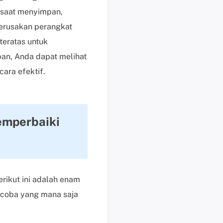
i
i saat menyimpan,
k
kerusakan perangkat
d
teratas untuk
i
s
pan, Anda dapat melihat
i
ara efektif.
n
i
B
a
emperbaiki
n
t
u
a
n
rikut ini adalah enam
t
ncoba yang mana saja
e
k
n