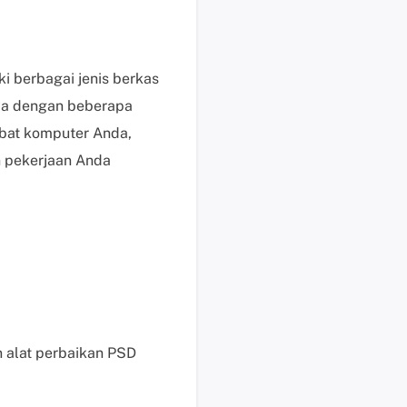
i
s
u
 berbagai jenis berkas
n
nya dengan beberapa
t
u
bat komputer Anda,
k
n pekerjaan Anda
p
e
n
g
g
u
n
a
b
n alat perbaikan PSD
e
r