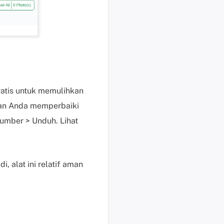
i
n
t
a
a
n
d
a
atis untuk memulihkan
n
kan Anda memperbaiki
p
umber > Unduh. Lihat
e
r
t
a
, alat ini relatif aman
n
y
a
a
n