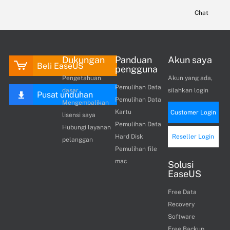
Chat
Dukungan
Panduan
Akun saya
Beli EaseUS
pengguna
Pengetahuan
Akun yang ada,
Pemulihan Data
dasar
silahkan login
Pusat unduhan
Pemulihan Data
Mengembalikan
Kartu
Customer Login
lisensi saya
Pemulihan Data
Hubungi layanan
Hard Disk
Reseller Login
pelanggan
Pemulihan file
mac
Solusi
EaseUS
Free Data
Recovery
Software
Free Backup