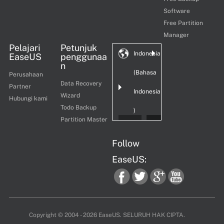
Software
Free Partition
Manager
Pelajari
Petunjuk
Indonesia
EaseUS
penggunaa
n
(Bahasa
Perusahaan
Data Recovery
Partner
Indonesia
Wizard
Hubungi kami
Todo Backup
)
Partition Master
Follow
EaseUS:
fac
twi
goo
you
Copyright ©
2004 - 2026
EaseUS. SELURUH HAK CIPTA.