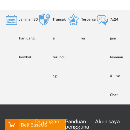
Jaminan 30
Transak
Terperca
7x24
hari uang
si
ya
jam
kembali
terlindu
layanan
ngi
& Live
Chat
Dukungan
Panduan
Akun saya
Beli EaseUS
pengguna