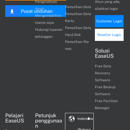
Pengetahuan
Akun yang ada,
Pemulihan Data
dasar
silahkan login
Pusat unduhan
Pemulihan Data
Mengembalikan
Kartu
Customer Login
lisensi saya
Pemulihan Data
Hubungi layanan
Hard Disk
Reseller Login
pelanggan
Pemulihan file
mac
Solusi
EaseUS
Free Data
Recovery
Software
Free Backup
Software
Free Partition
Manager
Pelajari
Petunjuk
Indonesia
EaseUS
penggunaa
n
(Bahasa