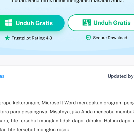
mudah. Baca terus untuk mengatasi masalah Anda.
Unduh Gratis
Unduh Gratis


Secure Download
Trustpilot Rating 4.8
as
Updated b
erapa kekurangan, Microsoft Word merupakan program peng
tara para pesaingnya. Misalnya, jika Anda mencoba membuka
aru, file tersebut mungkin tidak dapat dibuka. Hal ini dapat
tau file tersebut mungkin rusak.