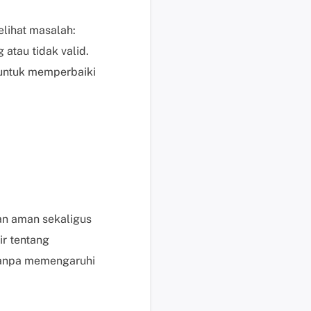
i
n
lihat masalah:
t
atau tidak valid.
a
a
ntuk memperbaiki
n
d
a
n
p
e
r
t
n aman sekaligus
a
n
r tentang
y
tanpa memengaruhi
a
a
n