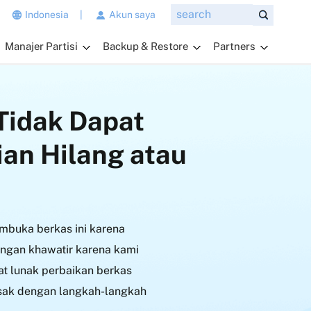
n
Indonesia
|
Akun saya
g
Manajer Partisi
Backup & Restore
Partners
i
n
g
i
Tidak Dapat
n
a
an Hilang atau
n
d
a
t
a
mbuka berkas ini karena
n
y
ngan khawatir karena kami
a
at lunak perbaikan berkas
k
sak dengan langkah-langkah
a