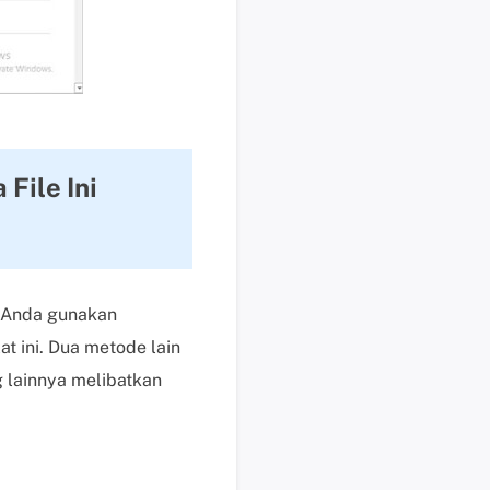
s
e
k
a
r
a
n
File Ini
g
H
a
r
g
t Anda gunakan
a
 ini. Dua metode lain
,
 lainnya melibatkan
p
e
r
m