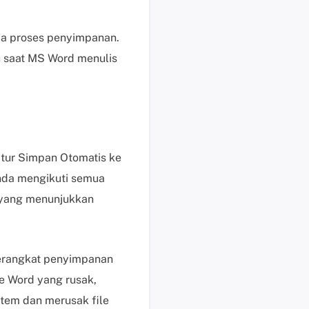
b
a
y
ama proses penyimpanan.
a
 saat MS Word menulis
r
P
e
r
m
i
itur Simpan Otomatis ke
n
Anda mengikuti semua
t
yang menunjukkan
a
a
n
P
perangkat penyimpanan
r
e Word yang rusak,
a
tem dan merusak file
P