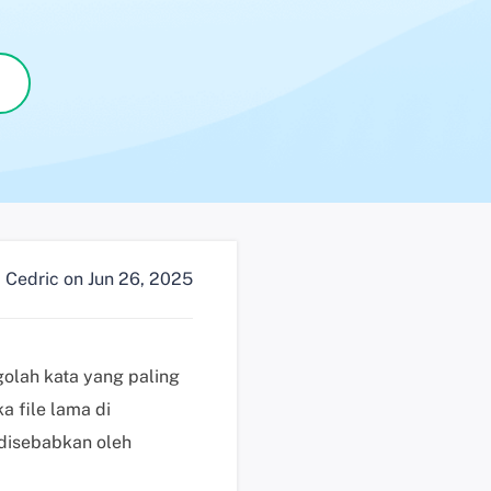
n
?
D
u
k
u
n
g
a
n
y
Cedric
on Jun 26, 2025
t
e
k
n
olah kata yang paling
i
 file lama di
s
 disebabkan oleh
K
l