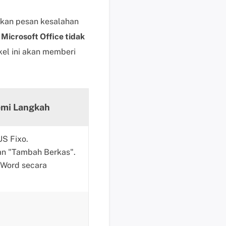
i
k
tkan pesan kesalahan
d
n
Microsoft Office tidak
i
kel ini akan memberi
s
i
n
i
B
mi Langkah
a
n
S Fixo.
t
an "Tambah Berkas".
u
a
 Word secara
n
t
e
k
n