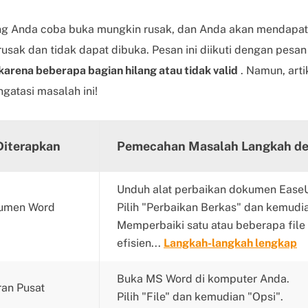
ang Anda coba buka mungkin rusak, dan Anda akan mendapa
usak dan tidak dapat dibuka. Pesan ini diikuti dengan pesa
karena beberapa bagian hilang atau tidak valid
. Namun, arti
atasi masalah ini!
Diterapkan
Pemecahan Masalah Langkah de
Unduh alat perbaikan dokumen EaseU
kumen Word
Pilih "Perbaikan Berkas" dan kemudi
Memperbaiki satu atau beberapa file
efisien...
Langkah-langkah lengkap
Buka MS Word di komputer Anda.
ran Pusat
Pilih "File" dan kemudian "Opsi".