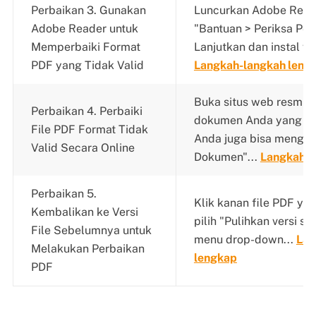
Perbaikan 3. Gunakan
Luncurkan Adobe Reade
Adobe Reader untuk
"Bantuan > Periksa Pe
Memperbaiki Format
Lanjutkan dan instal ver
PDF yang Tidak Valid
Langkah-langkah leng
Buka situs web resmi d
Perbaikan 4. Perbaiki
dokumen Anda yang rus
File PDF Format Tidak
Anda juga bisa mengek
Valid Secara Online
Dokumen"...
Langkah l
Perbaikan 5.
Klik kanan file PDF ya
Kembalikan ke Versi
pilih "Pulihkan versi s
File Sebelumnya untuk
menu drop-down...
Lan
Melakukan Perbaikan
lengkap
PDF