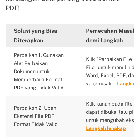
PDF!
Solusi yang Bisa
Pemecahan Masalah
Diterapkan
demi Langkah
Perbaikan 1. Gunakan
Klik "Perbaikan File" 
Alat Perbaikan
File" untuk memilih d
Dokumen untuk
Word, Excel, PDF, dan
Memperbaiki Format
yang rusak...
Langkah 
PDF yang Tidak Valid
Klik kanan pada file P
Perbaikan 2. Ubah
dapat dibuka, lalu pil
Ekstensi File PDF
untuk mengubah ekstens
Format Tidak Valid
Langkah lengkap