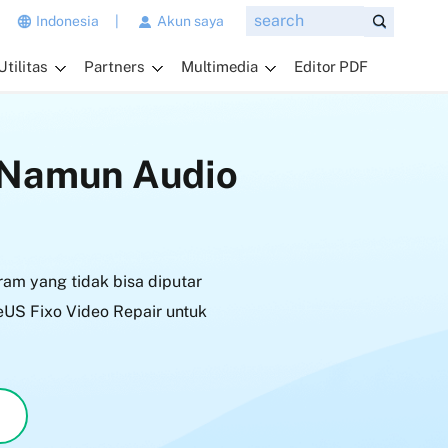
n
Indonesia
|
Akun saya
g
Utilitas
Partners
Multimedia
Editor PDF
i
n
g
i
r Namun Audio
n
a
n
d
a
ram yang tidak bisa diputar
t
a
seUS Fixo Video Repair untuk
n
y
a
k
a