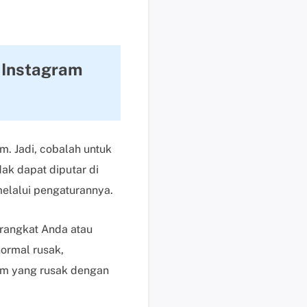
s
e
k
a
 Instagram
r
a
n
g
H
. Jadi, cobalah untuk
a
ak dapat diputar di
r
elalui pengaturannya.
g
a
,
erangkat Anda atau
p
normal rusak,
e
gram yang rusak dengan
r
m