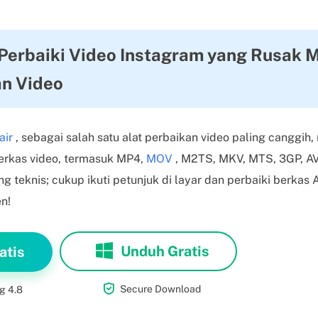
 Perbaiki Video Instagram yang Rusak
an Video
air
, sebagai salah satu alat perbaikan video paling canggi
erkas video, termasuk MP4,
MOV
, M2TS, MKV, MTS, 3GP, AVI
ng teknis; cukup ikuti petunjuk di layar dan perbaiki berkas
n!
Unduh Gratis
atis

Secure Download
g 4.8