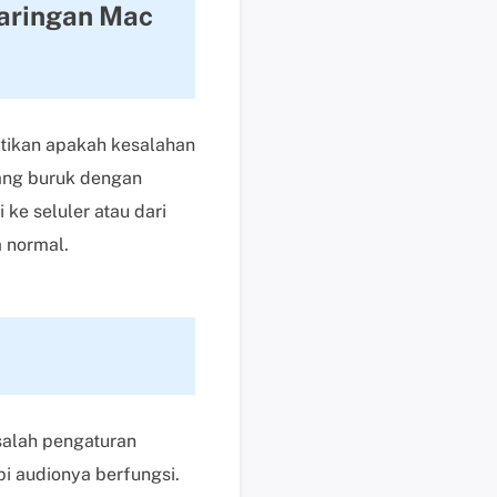
Jaringan Mac
i
s
u
n
t
stikan apakah kesalahan
u
yang buruk dengan
k
p
 ke seluler atau dari
e
a normal.
n
g
g
u
n
a
b
alah pengaturan
e
i audionya berfungsi.
r