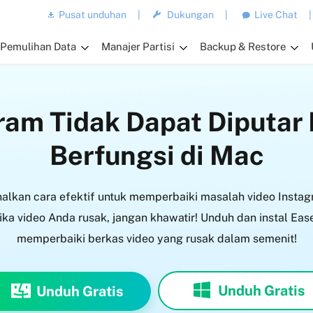
Pusat unduhan
|
Dukungan
|
Live Chat
|
Pemulihan Data
Manajer Partisi
Backup & Restore
ram Tidak Dapat Diputa
Berfungsi di Mac
alkan cara efektif untuk memperbaiki masalah video Instag
Jika video Anda rusak, jangan khawatir! Unduh dan instal Ea
memperbaiki berkas video yang rusak dalam semenit!
Unduh Gratis
Unduh Gratis