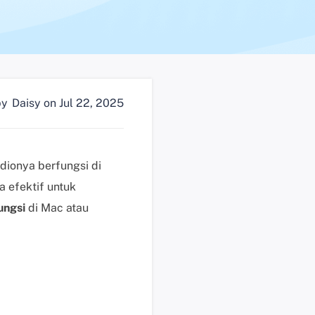
n
?
D
u
k
by
Daisy
on Jul 22, 2025
u
n
g
a
dionya berfungsi di
n
a efektif untuk
t
e
ungsi
di Mac atau
k
n
i
s
K
l