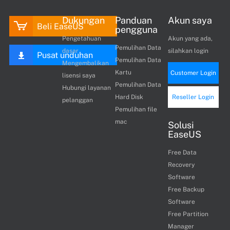
Dukungan
Panduan
Akun saya
Beli EaseUS
pengguna
Pengetahuan
Akun yang ada,
Pemulihan Data
dasar
silahkan login
Pusat unduhan
Pemulihan Data
Mengembalikan
Kartu
Customer Login
lisensi saya
Pemulihan Data
Hubungi layanan
Hard Disk
Reseller Login
pelanggan
Pemulihan file
mac
Solusi
EaseUS
Free Data
Recovery
Software
Free Backup
Software
Free Partition
Manager