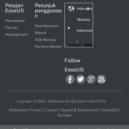
Pelajari
Petunjuk
Indonesia
EaseUS
penggunaa
n
(Bahasa
Perusahaan
Data Recovery
Partner
Indonesia
Wizard
Hubungi kami
Todo Backup
)
Partition Master
Follow
EaseUS:
fac
twi
goo
you
Copyright ©
2004 - 2026
EaseUS. SELURUH HAK CIPTA.
Kebijakan Privasi
|
Lisensi
|
Syarat & Ketentuan
|
Uninstall
|
Sumber
ebo
tter
gle
tub