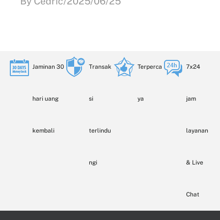
By Cedric/2025/06/25
Jaminan 30
Transak
Terperca
7x24
hari uang
si
ya
jam
kembali
terlindu
layanan
ngi
& Live
Chat