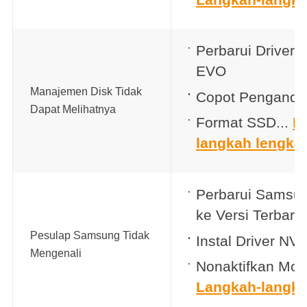
Perbarui Driver
EVO
Manajemen Disk Tidak
Copot Penganda
Dapat Melihatnya
Format SSD...
L
langkah lengka
Perbarui Samsu
ke Versi Terbaru
Pesulap Samsung Tidak
Instal Driver NV
Mengenali
Nonaktifkan Mod
Langkah-langka