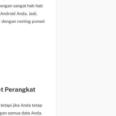
e
ngan sangat hati-hati
n
Android Anda. Jadi,
j
t dengan rooting ponsel
u
a
l
a
n
M
e
m
u
l
a
ot Perangkat
i
c
h
tetapi jika Anda tetap
a
ngan semua data Anda.
t