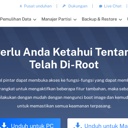
Pusat unduhan
|
Dukungan
|
Live Chat
|
Pemulihan Data
Manajer Partisi
Backup & Restore
Perlu Anda Ketahui Tenta
Telah Di-Root
l pintar dapat membuka akses ke fungsi-fungsi yang dapat memb
erangkat untuk mengaktifkan beberapa fitur tambahan, maka seb
at dilakukan dengan mudah dengan mengunci boot image dan kemu
untuk memastikan semua keamanan terpasang.
Unduh untuk PC
Unduh untuk Ma