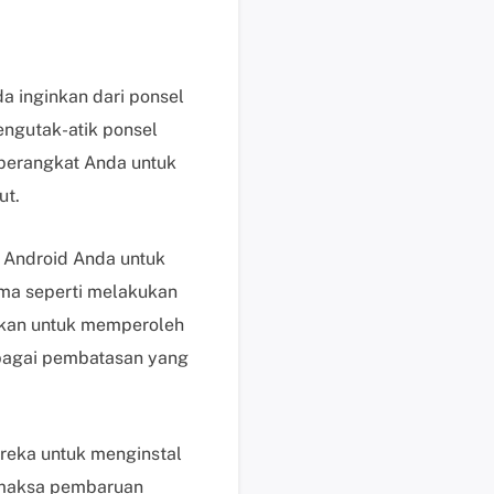
i
k
d
i
 inginkan dari ponsel
s
engutak-atik ponsel
i
perangkat Anda untuk
n
ut.
i
B
a
r Android Anda untuk
n
ama seperti melakukan
t
nakan untuk memperoleh
u
rbagai pembatasan yang
a
n
t
e
ereka untuk menginstal
k
memaksa pembaruan
n