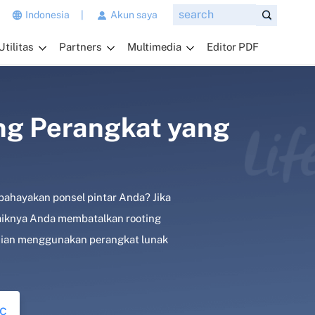
n
Indonesia
|
Akun saya
g
Utilitas
Partners
Multimedia
Editor PDF
i
n
g
i
n
ng Perangkat yang
a
n
d
a
ahayakan ponsel pintar Anda? Jika
t
a
aiknya Anda membatalkan rooting
n
dian menggunakan perangkat lunak
y
a
k
a
c