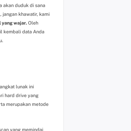
a akan duduk di sana
s
e
 jangan khawatir, kami
k
 yang wajar.
Oleh
a
 kembali data Anda
r
u.
a
n
g
H
a
r
g
ngkat lunak ini
a
i hard drive yang
,
serta merupakan metode
p
e
r
m
 scan yang memindai