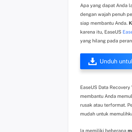
Apa yang dapat Anda l
dengan wajah penuh pen
siap membantu Anda.
K
karena itu, EaseUS
Eas
yang hilang pada perang
Unduh untu
EaseUS Data Recovery W
membantu Anda memulihk
rusak atau terformat. P
mudah untuk memulihkan
Ia memiliki beberapa
m