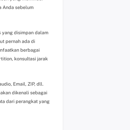
i
ta Anda sebelum
n
t
a
a
 yang disimpan dalam
n
ut pernah ada di
d
nfaatkan berbagai
a
n
tion, konsultasi jarak
p
e
r
io, Email, ZIP, dll.
t
a
akan dikenali sebagai
n
ta dari perangkat yang
y
a
a
n