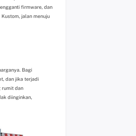
i
mengganti firmware, dan
s
Kustom, jalan menuju
u
n
t
u
k
p
e
arganya. Bagi
n
 dan jika terjadi
g
g
 rumit dan
u
k diinginkan,
n
a
b
e
r