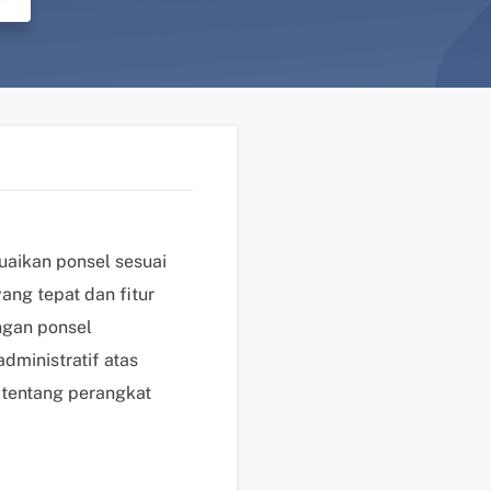
n
?
D
u
k
u
n
g
a
uaikan ponsel sesuai
n
ang tepat dan fitur
t
e
ngan ponsel
k
dministratif atas
n
 tentang perangkat
i
s
K
l