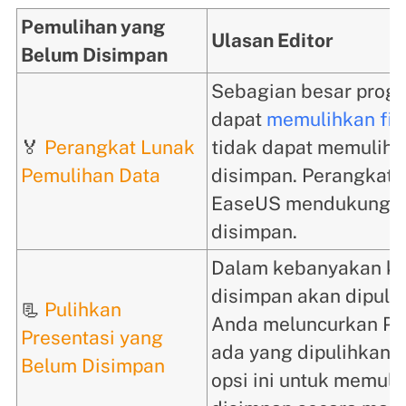
Pemulihan yang
Ulasan Editor
Belum Disimpan
Sebagian besar prog
dapat
memulihkan fil
🏅
Perangkat Lunak
tidak dapat memulihk
Pemulihan Data
disimpan. Perangkat 
EaseUS mendukung pe
disimpan.
Dalam kebanyakan kas
disimpan akan dipuli
📃
Pulihkan
Anda meluncurkan Powe
Presentasi yang
ada yang dipulihkan
Belum Disimpan
opsi ini untuk memuli