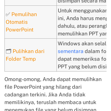
disimpan secara manu
Untuk menggunakan o
✅
Pemulihan
ini, Anda harus menga
Otomatis
dahulu, atau perangka
PowerPoint
memulihkan PPT yang
Windows akan selal
🗂️
Pulihkan dari
sementara
dalam fold
Folder Temp
dapat memeriksa fold
PPT yang belum disim
Omong-omong, Anda dapat memulihkan
file PowerPoint yang hilang dari
cadangan terkini. Jika Anda tidak
memilikinya, teruslah membaca untuk
menemukan file yang belum disimpan