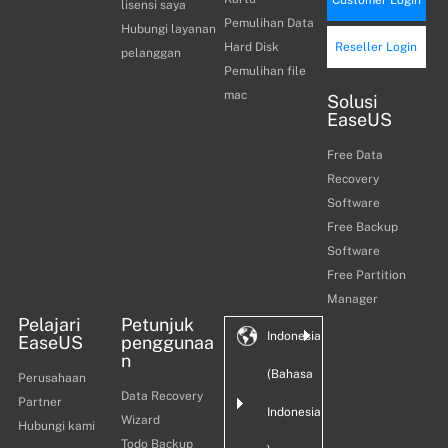
Customer Login
lisensi saya
Pemulihan Data
Hubungi layanan
Hard Disk
Reseller Login
pelanggan
Pemulihan file
mac
Solusi
EaseUS
Free Data
Recovery
Software
Free Backup
Software
Free Partition
Manager
Pelajari
Petunjuk
Indonesia
EaseUS
penggunaa
n
(Bahasa
Perusahaan
Data Recovery
Partner
Indonesia
Wizard
Hubungi kami
Todo Backup