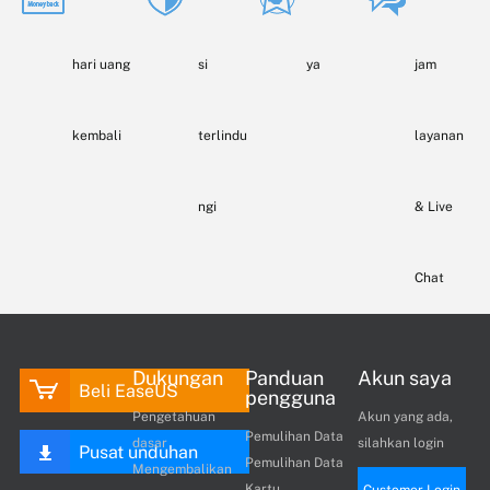
hari uang
si
ya
jam
kembali
terlindu
layanan
ngi
& Live
Chat
Dukungan
Panduan
Akun saya
Beli EaseUS
pengguna
Pengetahuan
Akun yang ada,
Pemulihan Data
dasar
silahkan login
Pusat unduhan
Pemulihan Data
Mengembalikan
Kartu