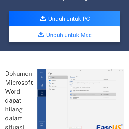
Unduh untuk PC
Unduh untuk Mac
Dokumen
Microsoft
Word
dapat
hilang
dalam
situasi