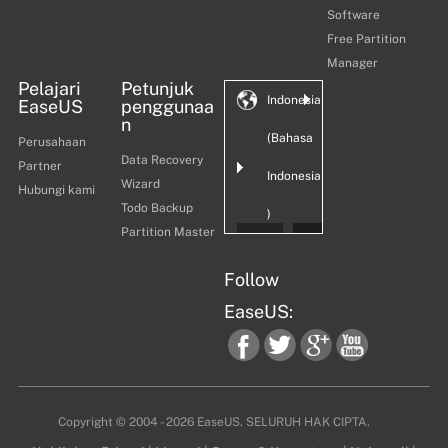
Software
Free Partition
Manager
Pelajari
Petunjuk
Indonesia
EaseUS
penggunaa
n
(Bahasa
Perusahaan
Data Recovery
Partner
Indonesia
Wizard
Hubungi kami
Todo Backup
)
Partition Master
Follow
EaseUS:
fac
twi
goo
you
Copyright ©
2004 - 2026
EaseUS. SELURUH HAK CIPTA.