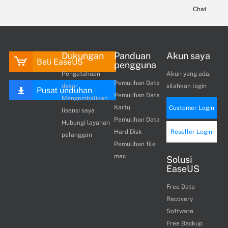
Chat
Dukungan
Panduan
Akun saya
Beli EaseUS
pengguna
Pengetahuan
Akun yang ada,
Pemulihan Data
dasar
silahkan login
Pusat unduhan
Pemulihan Data
Mengembalikan
Kartu
Customer Login
lisensi saya
Pemulihan Data
Hubungi layanan
Hard Disk
Reseller Login
pelanggan
Pemulihan file
mac
Solusi
EaseUS
Free Data
Recovery
Software
Free Backup