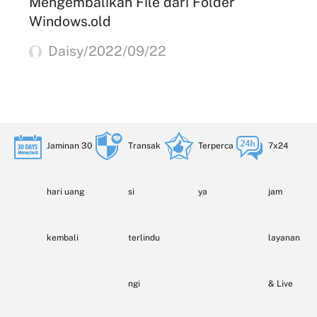
Mengembalikan File dari Folder
Windows.old
Daisy/2022/09/22
Jaminan 30
Transak
Terperca
7x24
hari uang
si
ya
jam
kembali
terlindu
layanan
ngi
& Live