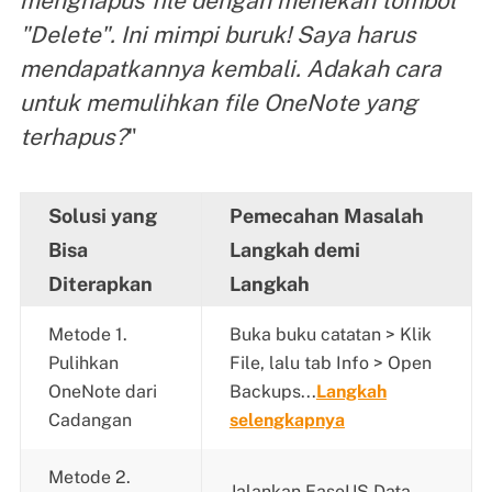
menghapus file dengan menekan tombol
"Delete". Ini mimpi buruk! Saya harus
mendapatkannya kembali. Adakah cara
untuk memulihkan file OneNote yang
terhapus?
"
Solusi yang
Pemecahan Masalah
Bisa
Langkah demi
Diterapkan
Langkah
Metode 1.
Buka buku catatan > Klik
Pulihkan
File, lalu tab Info > Open
OneNote dari
Backups...
Langkah
Cadangan
selengkapnya
Metode 2.
Jalankan EaseUS Data