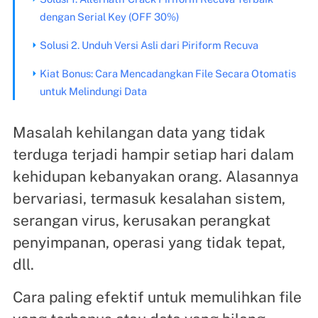
dengan Serial Key (OFF 30%)
Solusi 2. Unduh Versi Asli dari Piriform Recuva
Kiat Bonus: Cara Mencadangkan File Secara Otomatis
untuk Melindungi Data
Masalah kehilangan data yang tidak
terduga terjadi hampir setiap hari dalam
kehidupan kebanyakan orang. Alasannya
bervariasi, termasuk kesalahan sistem,
serangan virus, kerusakan perangkat
penyimpanan, operasi yang tidak tepat,
dll.
Cara paling efektif untuk memulihkan file