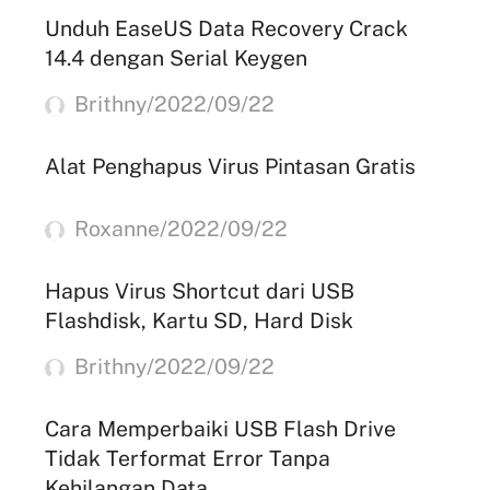
Unduh EaseUS Data Recovery Crack
14.4 dengan Serial Keygen
Brithny/2022/09/22
Alat Penghapus Virus Pintasan Gratis
Roxanne/2022/09/22
Hapus Virus Shortcut dari USB
Flashdisk, Kartu SD, Hard Disk
Brithny/2022/09/22
Cara Memperbaiki USB Flash Drive
Tidak Terformat Error Tanpa
Kehilangan Data