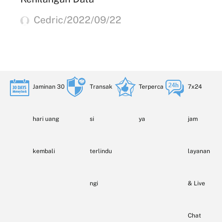
Cedric/2022/09/22
Jaminan 30
Transak
Terperca
7x24
hari uang
si
ya
jam
kembali
terlindu
layanan
ngi
& Live
Chat