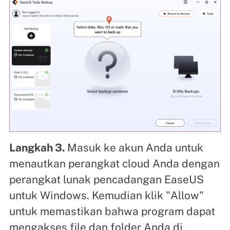
Langkah 3.
Masuk ke akun Anda untuk
menautkan perangkat cloud Anda dengan
perangkat lunak pencadangan EaseUS
untuk Windows. Kemudian klik "Allow"
untuk memastikan bahwa program dapat
mengakses file dan folder Anda di