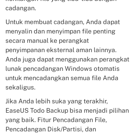
cadangan.
Untuk membuat cadangan, Anda dapat
menyalin dan menyimpan file penting
secara manual ke perangkat
penyimpanan eksternal aman lainnya.
Anda juga dapat menggunakan perangkat
lunak pencadangan Windows otomatis
untuk mencadangkan semua file Anda
sekaligus.
Jika Anda lebih suka yang terakhir,
EaseUS Todo Backup bisa menjadi pilihan
yang baik. Fitur Pencadangan File,
Pencadangan Disk/Partisi, dan