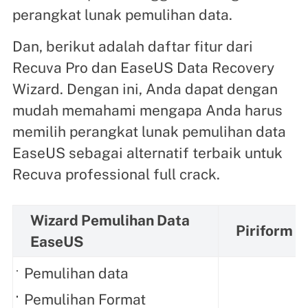
perangkat lunak pemulihan data.
Dan, berikut adalah daftar fitur dari
Recuva Pro dan EaseUS Data Recovery
Wizard. Dengan ini, Anda dapat dengan
mudah memahami mengapa Anda harus
memilih perangkat lunak pemulihan data
EaseUS sebagai alternatif terbaik untuk
Recuva professional full crack.
Wizard Pemulihan Data
Piriform R
EaseUS
Pemulihan data
Pemulihan Format