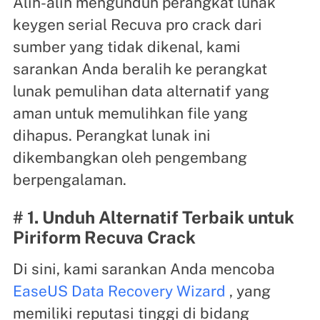
Alih-alih mengunduh perangkat lunak
keygen serial Recuva pro crack dari
sumber yang tidak dikenal, kami
sarankan Anda beralih ke perangkat
lunak pemulihan data alternatif yang
aman untuk memulihkan file yang
dihapus. Perangkat lunak ini
dikembangkan oleh pengembang
berpengalaman.
# 1. Unduh Alternatif Terbaik untuk
Piriform Recuva Crack
Di sini, kami sarankan Anda mencoba
EaseUS Data Recovery Wizard
, yang
memiliki reputasi tinggi di bidang