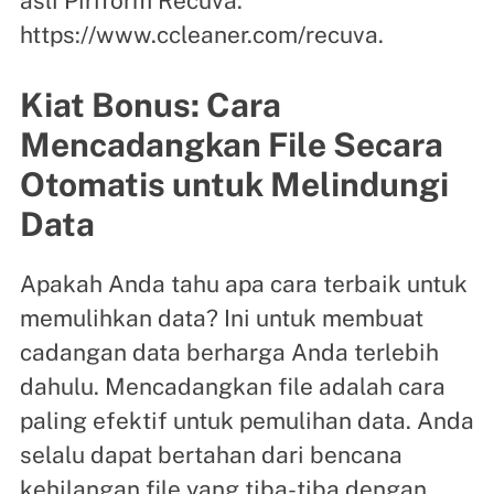
asli Piriform Recuva:
https://www.ccleaner.com/recuva.
Kiat Bonus: Cara
Mencadangkan File Secara
Otomatis untuk Melindungi
Data
Apakah Anda tahu apa cara terbaik untuk
memulihkan data? Ini untuk membuat
cadangan data berharga Anda terlebih
dahulu. Mencadangkan file adalah cara
paling efektif untuk pemulihan data. Anda
selalu dapat bertahan dari bencana
kehilangan file yang tiba-tiba dengan