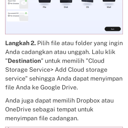
Langkah 2.
Pilih file atau folder yang ingin
Anda cadangkan atau unggah. Lalu klik
"
Destination
" untuk memilih "Cloud
Storage Service> Add Cloud storage
service" sehingga Anda dapat menyimpan
file Anda ke Google Drive.
Anda juga dapat memilih Dropbox atau
OneDrive sebagai tempat untuk
menyimpan file cadangan.