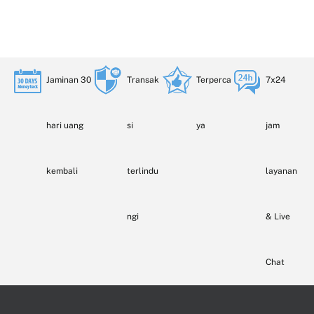
Jaminan 30
Transak
Terperca
7x24
hari uang
si
ya
jam
kembali
terlindu
layanan
ngi
& Live
Chat