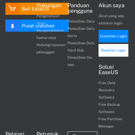
Dukungan
Panduan
Akun saya
Beli EaseUS
pengguna
Pengetahuan
Akun yang ada,
Pemulihan Data
dasar
silahkan login
Pusat unduhan
Pemulihan Data
Mengembalikan
Kartu
Customer Login
lisensi saya
Pemulihan Data
Hubungi layanan
Hard Disk
Reseller Login
pelanggan
Pemulihan file
mac
Solusi
EaseUS
Free Data
Recovery
Software
Free Backup
Software
Free Partition
Manager
Pelajari
Petunjuk