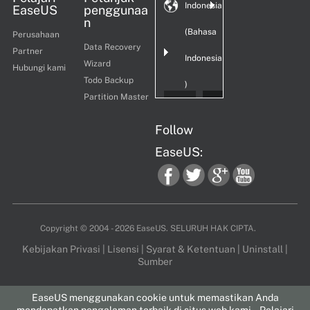
Indonesia
EaseUS
penggunaa
n
(Bahasa
Perusahaan
Data Recovery
Partner
Indonesia
Wizard
Hubungi kami
Todo Backup
)
Partition Master
Follow
EaseUS:
fac
twi
goo
you
Copyright ©
2004 - 2026
EaseUS. SELURUH HAK CIPTA.
Kebijakan Privasi
|
Lisensi
|
Syarat & Ketentuan
|
Uninstall
|
Sumber
ebo
tter
gle
tub
EaseUS menggunakan cookie untuk memastikan Anda