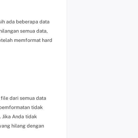
i
k
d
ih ada beberapa data
i
hilangan semua data,
s
setelah memformat hard
i
n
i
B
a
n
t
u
file dari semua data
a
 pemformatan tidak
n
t
. Jika Anda tidak
e
 yang hilang dengan
k
n