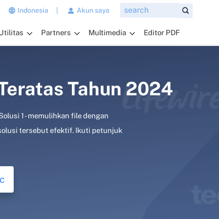
n
Indonesia
|
Akun saya
g
Utilitas
Partners
Multimedia
Editor PDF
i
n
g
i
n
 Teratas Tahun 2024
a
n
Solusi 1 - memulihkan file dengan
d
a
usi tersebut efektif. Ikuti petunjuk
t
a
n
y
c
a
k
a