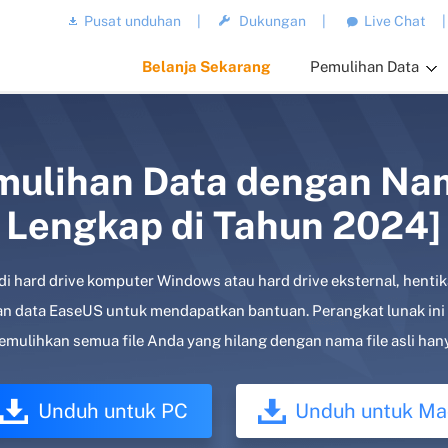
Pusat unduhan
|
Dukungan
|
Live Chat
|
Belanja Sekarang
Pemulihan Data
ulihan Data dengan Nam
Lengkap di Tahun 2024]
 di hard drive komputer Windows atau hard drive eksternal, hent
n data EaseUS untuk mendapatkan bantuan. Perangkat lunak ini
mulihkan semua file Anda yang hilang dengan nama file asli hany
Unduh untuk PC
Unduh untuk Ma