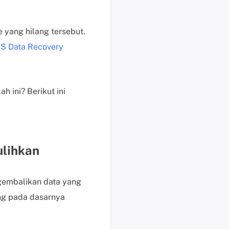
i
k
 yang hilang tersebut.
d
i
S Data Recovery
s
i
n
 ini? Berikut ini
i
B
a
n
t
ulihkan
u
a
n
gembalikan data yang
t
ng pada dasarnya
e
k
n