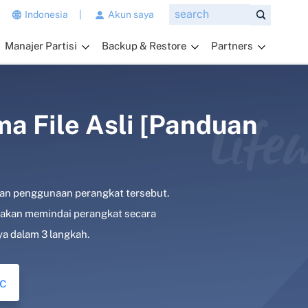
n
Indonesia
|
Akun saya
g
Manajer Partisi
Backup & Restore
Partners
i
n
g
i
n
a File Asli [Panduan
a
n
d
a
ikan penggunaan perangkat tersebut.
t
a
 akan memindai perangkat secara
n
a dalam 3 langkah.
y
a
k
c
a