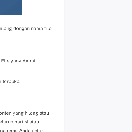
b
a
y
a
hilang dengan nama file
r
P
e
r
m
. File yang dapat
i
n
t
n terbuka.
a
a
n
P
onten yang hilang atau
r
luruh partisi atau
a
P
 peluang Anda untuk