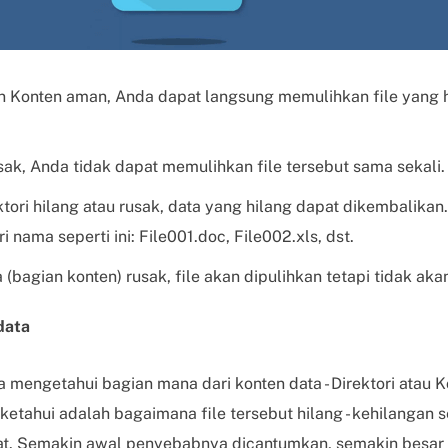
dan Konten aman, Anda dapat langsung memulihkan file yang 
sak, Anda tidak dapat memulihkan file tersebut sama sekali.
ktori hilang atau rusak, data yang hilang dapat dikembalikan
i nama seperti ini: File001.doc, File002.xls, dst.
 (bagian konten) rusak, file akan dipulihkan tetapi tidak aka
data
 mengetahui bagian mana dari konten data - Direktori atau K
ketahui adalah bagaimana file tersebut hilang - kehilangan se
at. Semakin awal penyebabnya dicantumkan, semakin besar