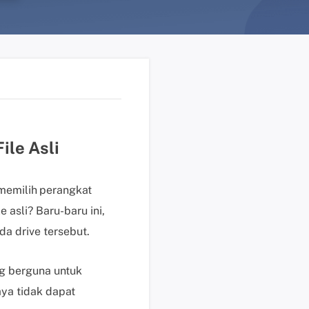
n
?
D
u
k
u
n
g
le Asli
a
n
t
 memilih
perangkat
e
asli? Baru-baru ini,
k
a drive tersebut.
n
i
s
g berguna untuk
K
ya tidak dapat
l