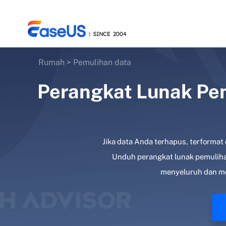
Rumah
>
Pemulihan data
Perangkat Lunak Pem
EaseUS
Jika data Anda terhapus, terformat
Unduh perangkat lunak pemuliha
menyeluruh dan me