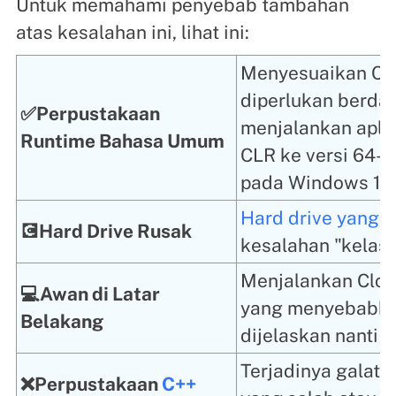
Untuk memahami penyebab tambahan
atas kesalahan ini, lihat ini:
Menyesuaikan Co
diperlukan berda
✅Perpustakaan
menjalankan apli
Runtime Bahasa Umum
CLR ke versi 64-b
pada Windows 10
Hard drive yang r
💽Hard Drive Rusak
kesalahan "kelas 
Menjalankan Clou
💻Awan di Latar
yang menyebabkan 
Belakang
dijelaskan nanti d
Terjadinya galat 
❌Perpustakaan
C++