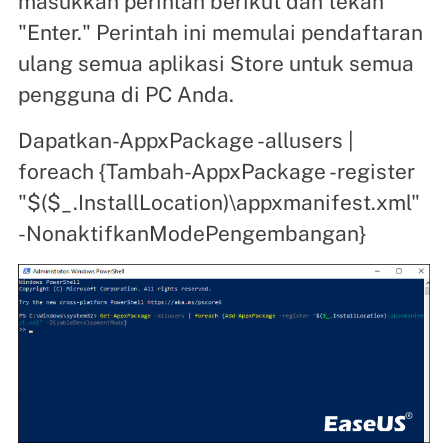
masukkan perintah berikut dan tekan
"Enter." Perintah ini memulai pendaftaran
ulang semua aplikasi Store untuk semua
pengguna di PC Anda.
Dapatkan-AppxPackage -allusers |
foreach {Tambah-AppxPackage -register
"$($_.InstallLocation)\appxmanifest.xml"
-NonaktifkanModePengembangan}