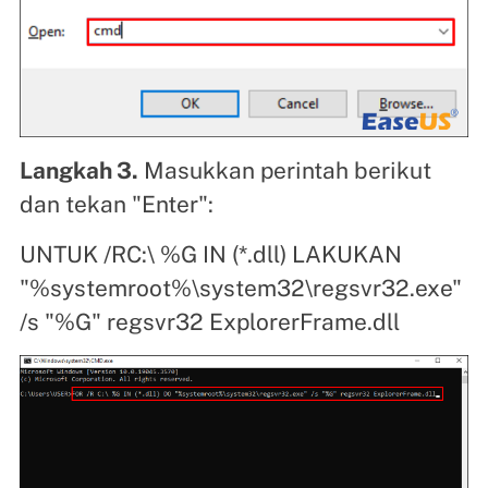
Langkah 3.
Masukkan perintah berikut
dan tekan "Enter":
UNTUK /RC:\ %G IN (*.dll) LAKUKAN
"%systemroot%\system32\regsvr32.exe"
/s "%G" regsvr32 ExplorerFrame.dll