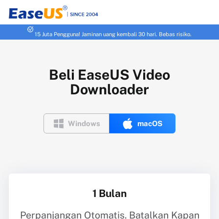
15 Juta Pengguna! Jaminan uang kembali 30 hari. Bebas risiko.
Beli EaseUS Video
Downloader


Windows
macOS
1 Bulan
Perpanjangan Otomatis. Batalkan Kapan