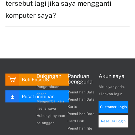
tersebut lagi jika saya mengganti
komputer saya?
Dukungan
Panduan
Akun saya
Beli EaseUS
pengguna
Pengetahuan
Akun yang ada,
Pemulihan Data
dasar
silahkan login
Pusat unduhan
Pemulihan Data
Mengembalikan
Kartu
Customer Login
lisensi saya
Pemulihan Data
Hubungi layanan
Hard Disk
Reseller Login
pelanggan
Pemulihan file