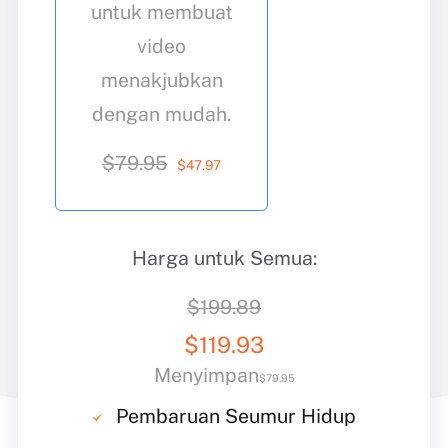
untuk membuat
video
menakjubkan
dengan mudah.
$79.95
$
47
.97
Harga untuk Semua:
$199.89
$
119
.93
Menyimpan
$79.95
Pembaruan Seumur Hidup