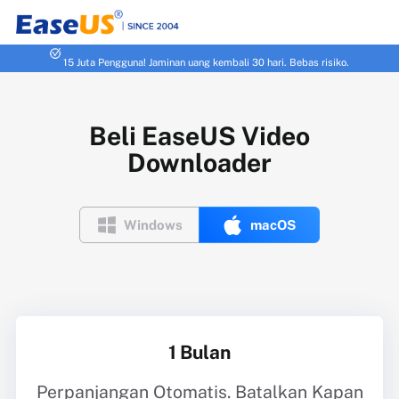
15 Juta Pengguna! Jaminan uang kembali 30 hari. Bebas risiko.
Beli EaseUS Video
Downloader


Windows
macOS
1 Bulan
Perpanjangan Otomatis. Batalkan Kapan