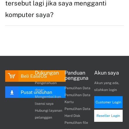
tersebut lagi jika saya mengganti
komputer saya?
Dukungan
Panduan
Akun saya
Beli EaseUS
pengguna
Pengetahuan
Akun yang ada,
Pemulihan Data
dasar
silahkan login
Pusat unduhan
Pemulihan Data
Mengembalikan
Kartu
Customer Login
lisensi saya
Pemulihan Data
Hubungi layanan
Hard Disk
Reseller Login
pelanggan
Pemulihan file