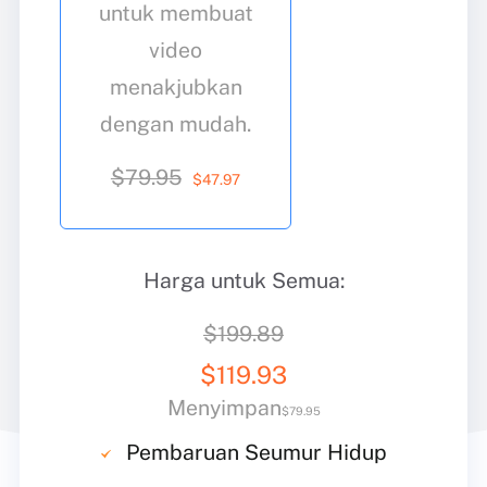
untuk membuat
video
menakjubkan
dengan mudah.
$79.95
$
47
.97
Harga untuk Semua:
$199.89
$
119
.93
Menyimpan
$79.95
Pembaruan Seumur Hidup